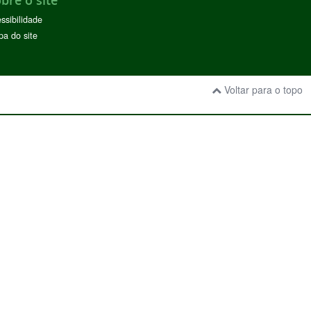
bre o site
ssibilidade
a do site
Voltar para o topo