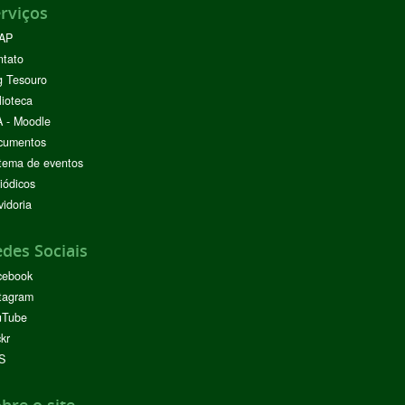
rviços
AP
ntato
g Tesouro
lioteca
 - Moodle
cumentos
tema de eventos
iódicos
idoria
des Sociais
cebook
tagram
uTube
ckr
S