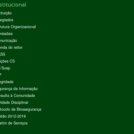
stitucional
tituição
egiados
rutura Organizacional
missões
municação
nda do reitor
ASS
ições CS
I/Suap
P
egridade
urança da Informação
nsulta à Comunidade
vidade Disciplinar
tocolo de Biossegurança
stão 2012-2019
etim de Serviços