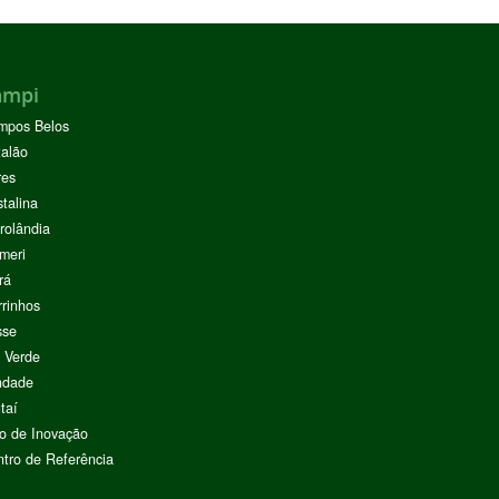
ampi
mpos Belos
alão
res
stalina
rolândia
meri
rá
rinhos
sse
 Verde
ndade
taí
o de Inovação
tro de Referência