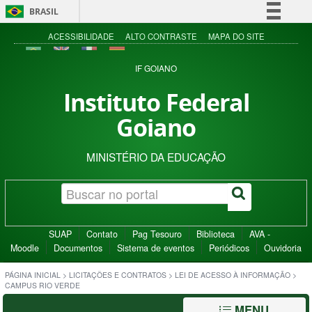
BRASIL
Simplifique!
ACESSIBILIDADE
ALTO CONTRASTE
MAPA DO SITE
Comunica BR
IF GOIANO
Participe
Instituto Federal
Acesso à informação
Goiano
Legislação
Canais
MINISTÉRIO DA EDUCAÇÃO
SUAP
Contato
Pag Tesouro
Biblioteca
AVA -
Moodle
Documentos
Sistema de eventos
Periódicos
Ouvidoria
PÁGINA INICIAL
>
LICITAÇÕES E CONTRATOS
>
LEI DE ACESSO À INFORMAÇÃO
>
CAMPUS RIO VERDE
MENU