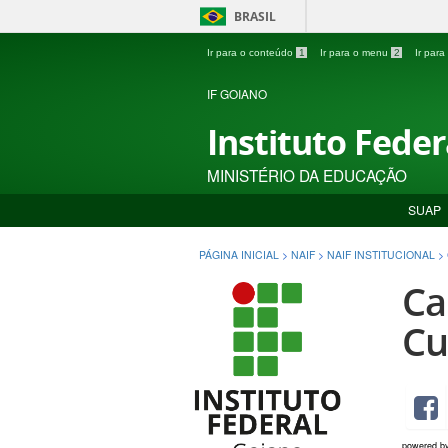
BRASIL
Ir para o conteúdo
1
Ir para o menu
2
Ir par
IF GOIANO
Instituto Fede
MINISTÉRIO DA EDUCAÇÃO
SUAP
PÁGINA INICIAL
>
NAIF
>
NAIF INSTITUCIONAL
>
Ca
Cu
powered b