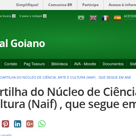
Simplifique!
Comunica BR
Participe
Acesso à infor
ACESSI
a a busca
3
Ir para o rodapé
4
ral Goiano
Contato
Pag Tesouro
Biblioteca
AVA - Moodle
Documentos
Sis
CARTILHA DO NÚCLEO DE CIÊNCIA, ARTE E CULTURA (NAIF) , QUE SEGUE EM ANE
rtilha do Núcleo de Ciênci
ltura (Naif) , que segue e
y
social2s