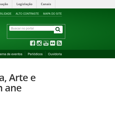
mação
Legislação
Canais
BILIDADE
ALTO CONTRASTE
MAPA DO SITE
tema de eventos
Periódicos
Ouvidoria
a, Arte e
m ane