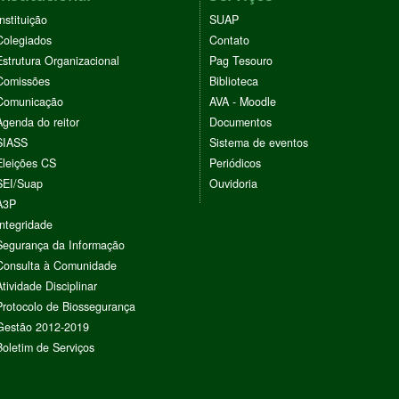
Instituição
SUAP
Colegiados
Contato
Estrutura Organizacional
Pag Tesouro
Comissões
Biblioteca
Comunicação
AVA - Moodle
Agenda do reitor
Documentos
SIASS
Sistema de eventos
Eleições CS
Periódicos
SEI/Suap
Ouvidoria
A3P
Integridade
Segurança da Informação
Consulta à Comunidade
Atividade Disciplinar
Protocolo de Biossegurança
Gestão 2012-2019
Boletim de Serviços