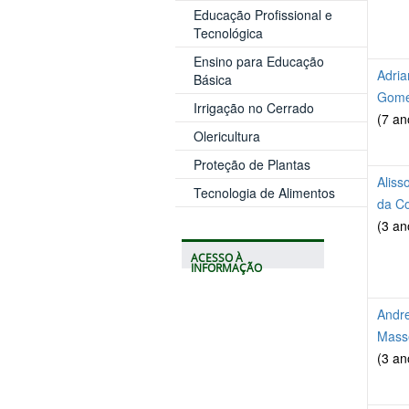
Educação Profissional e
Tecnológica
Ensino para Educação
Adria
Básica
Gom
Irrigação no Cerrado
(7 an
Olericultura
Proteção de Plantas
Aliss
Tecnologia de Alimentos
da C
(3 an
ACESSO À
INFORMAÇÃO
Andr
Mass
(3 an