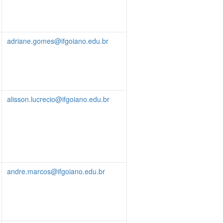
adriane.gomes@ifgoiano.edu.br
alisson.lucrecio@ifgoiano.edu.br
andre.marcos@ifgoiano.edu.br