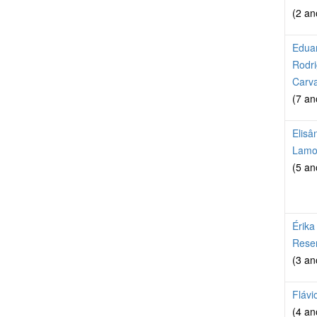
(2 an
Edua
Rodr
Carv
(7 an
Elisâ
Lamo
(5 an
Érika
Rese
(3 an
Flávi
(4 an