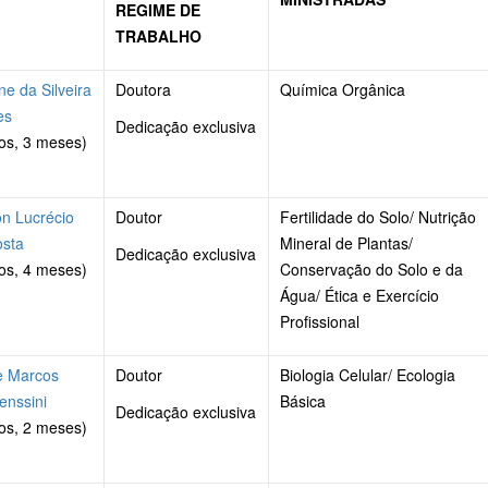
REGIME DE
TRABALHO
ne da Silveira
Doutora
Química Orgânica
es
Dedicação exclusiva
os, 3 meses)
on Lucrécio
Doutor
Fertilidade do Solo/ Nutrição
osta
Mineral de Plantas/
Dedicação exclusiva
os, 4 meses)
Conservação do Solo e da
Água/ Ética e Exercício
Profissional
e Marcos
Doutor
Biologia Celular/ Ecologia
enssini
Básica
Dedicação exclusiva
os, 2 meses)