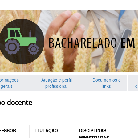
formações
Atuação e perfil
Documentos e
gerais
profissional
links
d
po docente
FESSOR
TITULAÇÃO
DISCIPLINAS
MINISTRADAS