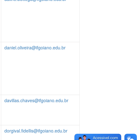
daniel.oliveira@ifgoiano.edu.br
davillas.chaves@ifgoiano.edu.br
dorgival.fidellis@ifgoiano.edu.br