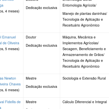
ga
Entomologia Agrícola/
Dedicação exclusiva
os, 4 meses)
Manejo de plantas daninhas/
Tecnologia de Aplicação e
Receituário Agronômico
el Emanuel
Doutor
Máquina, Mecânica e
l de Oliveira
Implementos Agrícolas/
Dedicação exclusiva
os, 5 meses)
Secagem, Beneficiamento e
Armazenamento de Grãos/
Tecnologia de Aplicação e
Receituário Agronômico
las Newton
Mestre
Sociologia e Extensão Rural
iveira Chaves
Dedicação exclusiva
os, 6 meses)
val Fidellis de
Mestre
Cálculo Diferencial e Integral
a