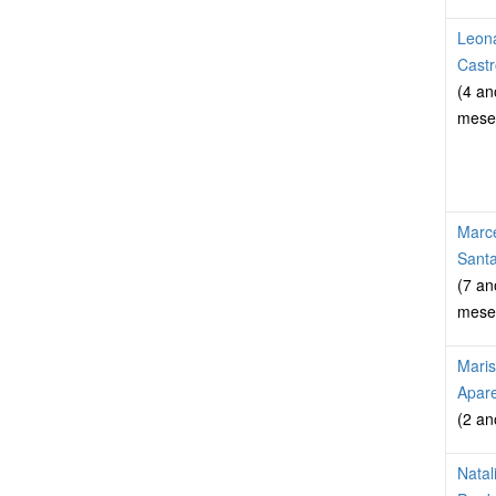
Leon
Castr
(4 an
mese
Marc
Sant
(7 an
mese
Maris
Apare
(2 an
Natal