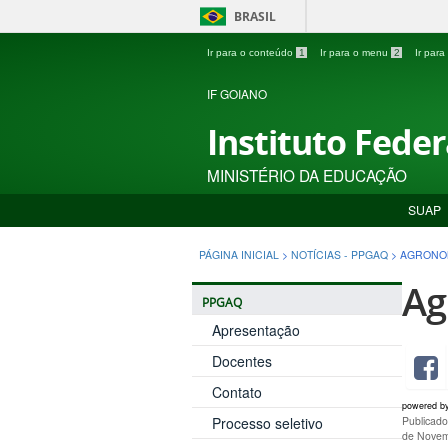
BRASIL
Ir para o conteúdo
1
Ir para o menu
2
Ir par
IF GOIANO
Instituto Fede
MINISTÉRIO DA EDUCAÇÃO
SUAP
PÁGINA INICIAL
>
NOTÍCIAS - PPGAQ
>
AGRONO
Ag
PPGAQ
Apresentação
Docentes
Contato
powered b
Processo seletivo
Publicad
de Novem