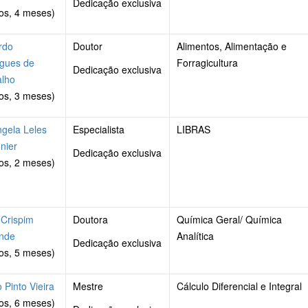
Dedicação exclusiva
os, 4 meses)
rdo
Doutor
Alimentos, Alimentação e
igues de
Forragicultura
Dedicação exclusiva
alho
os, 3 meses)
ngela Leles
Especialista
LIBRAS
nier
Dedicação exclusiva
os, 2 meses)
 Crispim
Doutora
Química Geral/ Química
nde
Analítica
Dedicação exclusiva
os, 5 meses)
o Pinto Vieira
Mestre
Cálculo Diferencial e Integral
os, 6 meses)