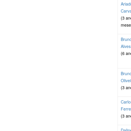
Aria
Carv
(3 an
mese
Brun
Alves
(6 an
Bruno
Olive
(3 an
Carlo
Ferre
(3 an
Dalin