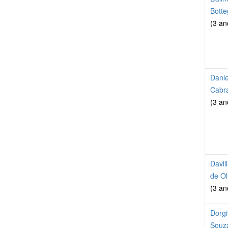
Botte
(3 an
Dani
Cabra
(3 an
Davil
de Ol
(3 an
Dorgi
Souz