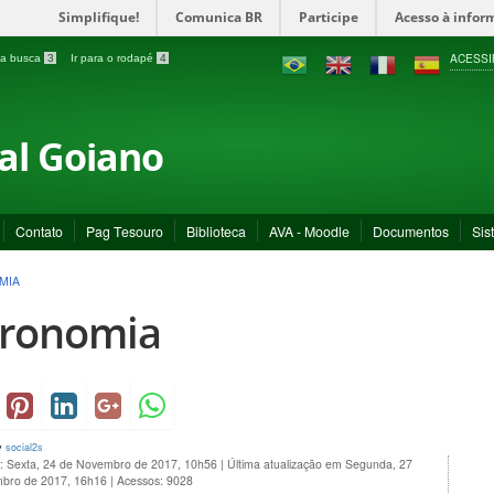
Simplifique!
Comunica BR
Participe
Acesso à infor
ACESSI
a a busca
3
Ir para o rodapé
4
ral Goiano
Contato
Pag Tesouro
Biblioteca
AVA - Moodle
Documentos
Sis
MIA
ronomia
y
social2s
o: Sexta, 24 de Novembro de 2017, 10h56
|
Última atualização em Segunda, 27
bro de 2017, 16h16
|
Acessos: 9028