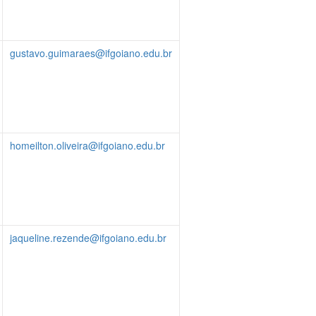
gustavo.guimaraes@ifgoiano.edu.br
homeilton.oliveira@ifgoiano.edu.br
jaqueline.rezende@ifgoiano.edu.br