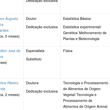
Dedicação exclusiva
avo Augusto
Doutor
Estatística Básica/
ra
Dedicação exclusiva
Estatística experimental/
arães
Genética/ Melhoramento de
os, 5 meses)
Plantas e Biotecnologia
lton Jose de
Especialista
Física
ira
Substituto
eses)
line Ribeiro
Doutora
Tecnologia e Processamento
nde
de Alimentos de Origem
Dedicação exclusiva
os, 2 meses)
Vegetal/ Tecnologia e
Processamento de
Alimentos de Origem Animal