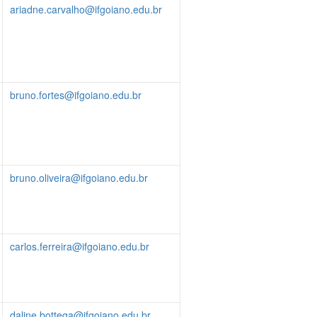
ariadne.carvalho@ifgoiano.edu.br
bruno.fortes@ifgoiano.edu.br
bruno.oliveira@ifgoiano.edu.br
carlos.ferreira@ifgoiano.edu.br
daline.bottega@ifgoiano.edu.br