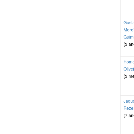
Gust
Morei
Guim
(3 an
Homei
Olive
(3 m
Jaque
Reze
(7 an