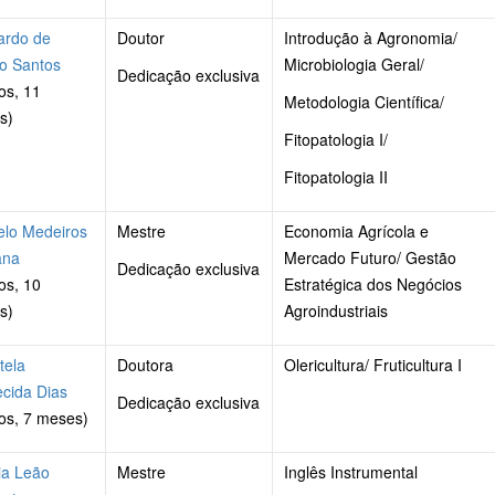
ardo de
Doutor
Introdução à Agronomia/
o Santos
Microbiologia Geral/
Dedicação exclusiva
os, 11
Metodologia Científica/
s)
Fitopatologia I/
Fitopatologia II
elo Medeiros
Mestre
Economia Agrícola e
ana
Mercado Futuro/ Gestão
Dedicação exclusiva
os, 10
Estratégica dos Negócios
s)
Agroindustriais
tela
Doutora
Olericultura/ Fruticultura I
cida Dias
Dedicação exclusiva
os, 7 meses)
ia Leão
Mestre
Inglês Instrumental