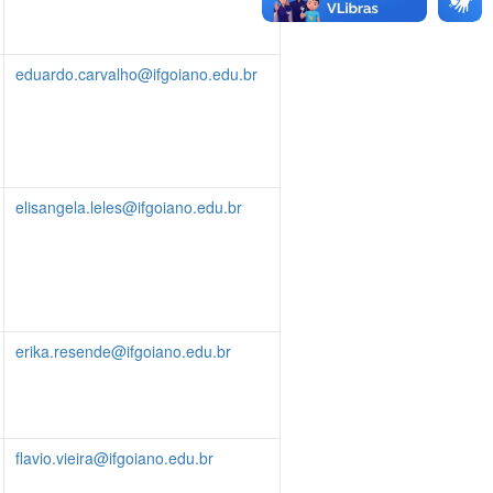
eduardo.carvalho@ifgoiano.edu.br
elisangela.leles@ifgoiano.edu.br
erika.resende@ifgoiano.edu.br
flavio.vieira@ifgoiano.edu.br