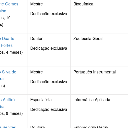
dne Gomes
Mestre
Bioquímica
alho
Dedicação exclusiva
os, 10
s)
o Duarte
Doutor
Zootecnia Geral
 Fortes
Dedicação exclusiva
os, 4 meses)
 Silva de
Mestre
Português Instrumental
ira
Dedicação exclusiva
os)
s Antônio
Especialista
Informática Aplicada
ira
Dedicação exclusiva
os, 9 meses)
e Benites
Doutora
Entomologia Geral/