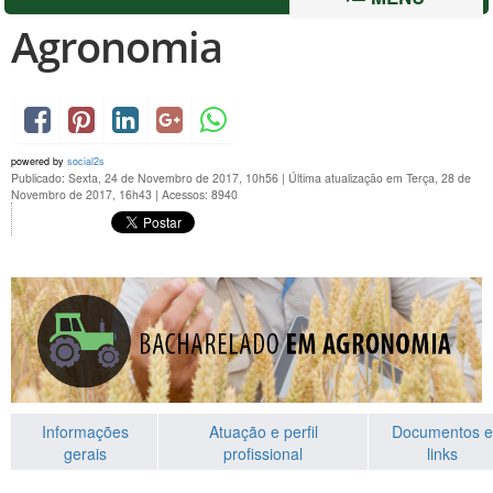
Agronomia
powered by
social2s
Publicado: Sexta, 24 de Novembro de 2017, 10h56
|
Última atualização em Terça, 28 de
Novembro de 2017, 16h43
|
Acessos: 8940
Informações
Atuação e perfil
Documentos e
gerais
profissional
links