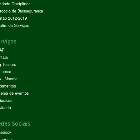
vidade Disciplinar
tocolo de Biossegurança
stão 2012-2019
etim de Serviços
rviços
AP
ntato
g Tesouro
lioteca
 - Moodle
cumentos
tema de eventos
iódicos
idoria
des Sociais
cebook
tagram