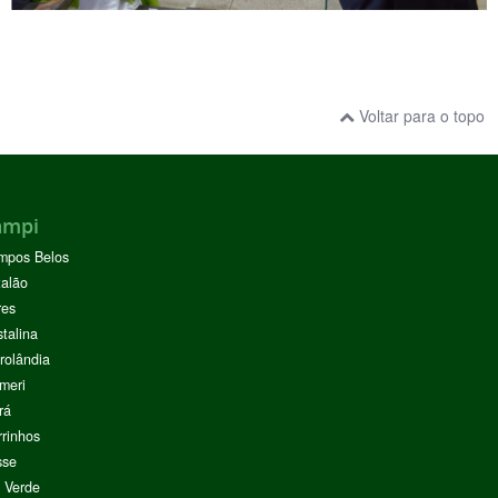
Voltar para o topo
ampi
mpos Belos
alão
res
stalina
rolândia
meri
rá
rinhos
sse
 Verde