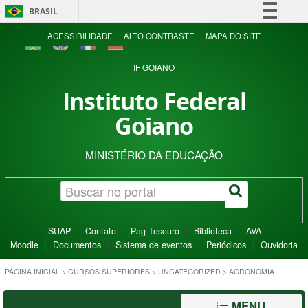
BRASIL
Simplifique!
ACESSIBILIDADE
ALTO CONTRASTE
MAPA DO SITE
Comunica BR
IF GOIANO
Participe
Instituto Federal
Acesso à informação
Goiano
Legislação
Canais
MINISTÉRIO DA EDUCAÇÃO
SUAP
Contato
Pag Tesouro
Biblioteca
AVA -
Moodle
Documentos
Sistema de eventos
Periódicos
Ouvidoria
PÁGINA INICIAL
>
CURSOS SUPERIORES
>
UNCATEGORIZED
>
AGRONOMIA
MENU