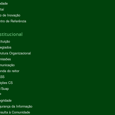
ndade
taí
o de Inovação
tro de Referência
stitucional
tituição
egiados
rutura Organizacional
missões
municação
nda do reitor
ASS
ições CS
I/Suap
P
egridade
urança da Informação
nsulta à Comunidade