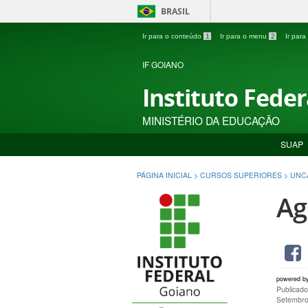
BRASIL
Ir para o conteúdo
1
Ir para o menu
2
Ir par
IF GOIANO
Instituto Fede
MINISTÉRIO DA EDUCAÇÃO
SUAP
PÁGINA INICIAL
>
CURSOS SUPERIORES
>
UNC
Ag
powered b
Publicad
Setembro