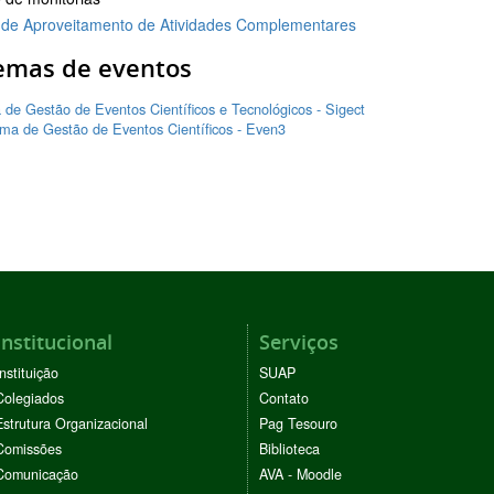
 de Aproveitamento de Atividades Complementares
temas de eventos
 de Gestão de Eventos Científicos e Tecnológicos - Sigect
rma de Gestão de Eventos Científicos - Even3
Institucional
Serviços
Instituição
SUAP
Colegiados
Contato
Estrutura Organizacional
Pag Tesouro
Comissões
Biblioteca
Comunicação
AVA - Moodle