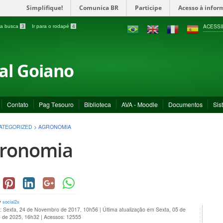
Simplifique!
Comunica BR
Participe
Acesso à infor
ACESSI
a a busca
3
Ir para o rodapé
4
ral Goiano
Contato
Pag Tesouro
Biblioteca
AVA - Moodle
Documentos
Sis
ATEGORIZED
>
AGRONOMIA
ronomia
y
social2s
o: Sexta, 24 de Novembro de 2017, 10h56
|
Última atualização em Sexta, 05 de
 de 2025, 16h32
|
Acessos: 12555