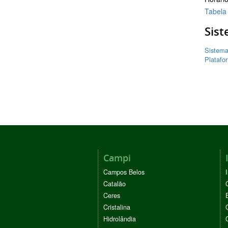
Tabela
Sis
Sistema
Platafo
Campi
Campos Belos
Catalão
Ceres
Cristalina
Hidrolândia