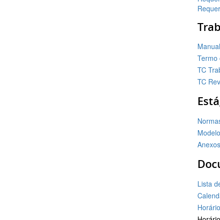
Requer
Trab
Manual
Termo 
TC Tra
TC Rev
Está
Normas
Modelo 
Anexos
Doc
Lista d
Calend
Horári
Horário