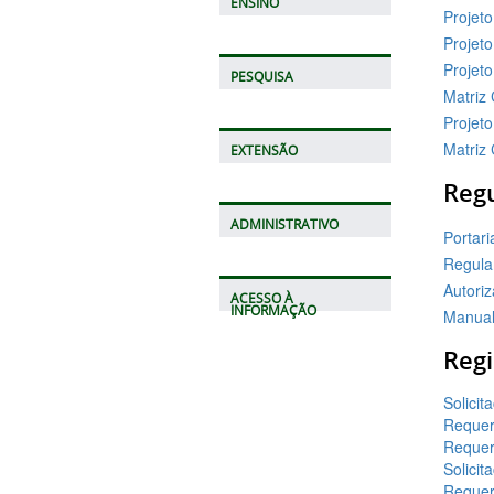
ENSINO
Projet
Projeto
Projet
PESQUISA
Matriz 
Projeto
Matriz 
EXTENSÃO
Reg
ADMINISTRATIVO
Portar
Regula
Autori
ACESSO À
INFORMAÇÃO
Manual 
Regi
Solici
Requer
Requer
Solicit
Requer