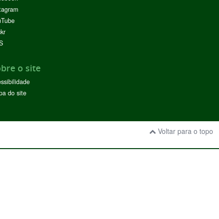
tagram
uTube
ckr
S
bre o site
ssibilidade
a do site
Voltar para o topo