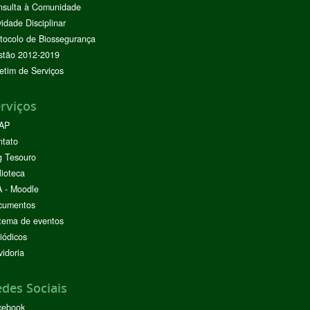
nsulta à Comunidade
vidade Disciplinar
tocolo de Biossegurança
stão 2012-2019
etim de Serviços
rviços
AP
ntato
g Tesouro
lioteca
 - Moodle
cumentos
tema de eventos
iódicos
idoria
des Sociais
cebook