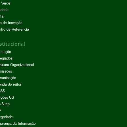
 Verde
ndade
taí
o de Inovação
tro de Referência
stitucional
tituição
egiados
rutura Organizacional
missões
municação
nda do reitor
ASS
ições CS
I/Suap
P
egridade
urança da Informação