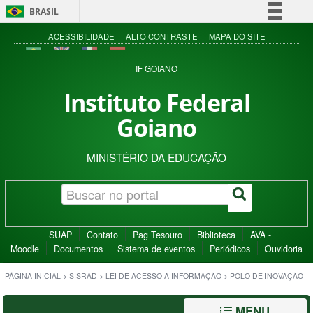
BRASIL
Simplifique!
ACESSIBILIDADE
ALTO CONTRASTE
MAPA DO SITE
Comunica BR
IF GOIANO
Participe
Instituto Federal
Acesso à informação
Goiano
Legislação
Canais
MINISTÉRIO DA EDUCAÇÃO
SUAP
Contato
Pag Tesouro
Biblioteca
AVA -
Moodle
Documentos
Sistema de eventos
Periódicos
Ouvidoria
PÁGINA INICIAL
>
SISRAD
>
LEI DE ACESSO À INFORMAÇÃO
>
POLO DE INOVAÇÃO
MENU