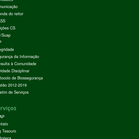
municação
nda do reitor
ASS
ições CS
I/Suap
P
egridade
urança da Informação
nsulta à Comunidade
vidade Disciplinar
tocolo de Biossegurança
stão 2012-2019
etim de Serviços
rviços
AP
ntato
g Tesouro
lioteca