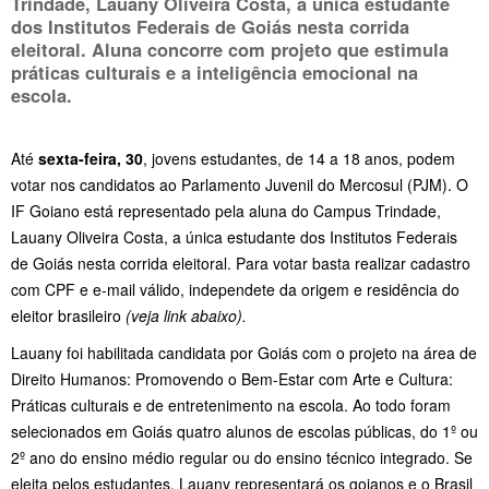
Trindade, Lauany Oliveira Costa, a única estudante
dos Institutos Federais de Goiás nesta corrida
eleitoral. Aluna concorre com projeto que estimula
práticas culturais e a inteligência emocional na
escola.
Até
sexta-feira, 30
, jovens estudantes, de 14 a 18 anos, podem
votar nos candidatos ao Parlamento Juvenil do Mercosul (PJM). O
IF Goiano está representado pela aluna do Campus Trindade,
Lauany Oliveira Costa, a única estudante dos Institutos Federais
de Goiás nesta corrida eleitoral. Para votar basta realizar cadastro
com CPF e e-mail válido, independete da origem e residência do
eleitor brasileiro
(veja link abaixo).
Lauany foi habilitada candidata por Goiás com o projeto na área de
Direito Humanos: Promovendo o Bem-Estar com Arte e Cultura:
Práticas culturais e de entretenimento na escola. Ao todo foram
selecionados em Goiás quatro alunos de escolas públicas, do 1º ou
2º ano do ensino médio regular ou do ensino técnico integrado. Se
eleita pelos estudantes, Lauany representará os goianos e o Brasil