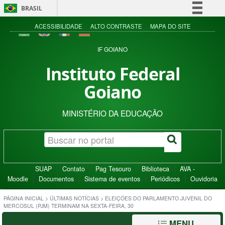
BRASIL
Simplifique!
ACESSIBILIDADE
ALTO CONTRASTE
MAPA DO SITE
Comunica BR
IF GOIANO
Participe
Instituto Federal
Acesso à informação
Goiano
Legislação
Canais
MINISTÉRIO DA EDUCAÇÃO
SUAP
Contato
Pag Tesouro
Biblioteca
AVA -
Moodle
Documentos
Sistema de eventos
Periódicos
Ouvidoria
PÁGINA INICIAL
>
ÚLTIMAS NOTÍCIAS
>
ELEIÇÕES DO PARLAMENTO JUVENIL DO
MERCOSUL (PJM) TERMINAM NA SEXTA-FEIRA, 30
MENU