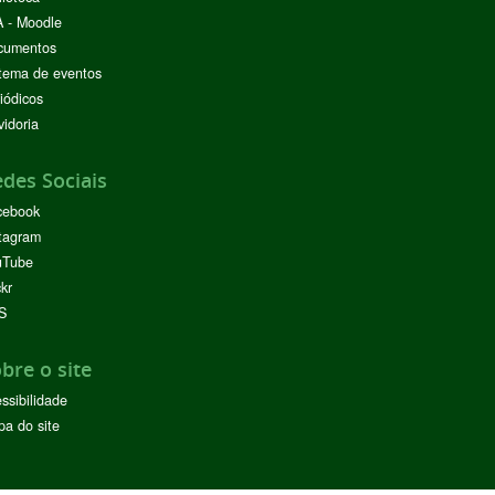
 - Moodle
cumentos
tema de eventos
iódicos
idoria
des Sociais
cebook
tagram
uTube
ckr
S
bre o site
ssibilidade
a do site