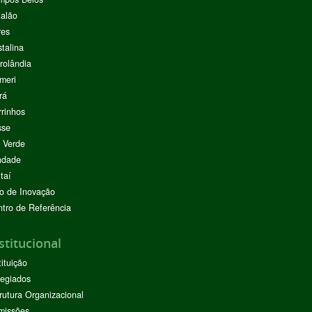
alão
res
stalina
rolândia
meri
rá
rinhos
sse
 Verde
ndade
taí
o de Inovação
tro de Referência
stitucional
tituição
egiados
rutura Organizacional
missões