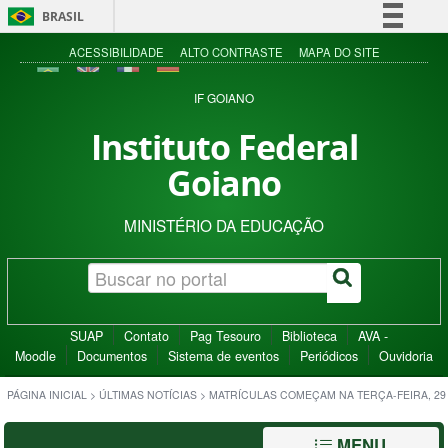
BRASIL
Simplifique!
ACESSIBILIDADE
ALTO CONTRASTE
MAPA DO SITE
Comunica BR
IF GOIANO
Participe
Instituto Federal
Acesso à informação
Goiano
Legislação
Canais
MINISTÉRIO DA EDUCAÇÃO
SUAP
Contato
Pag Tesouro
Biblioteca
AVA -
Moodle
Documentos
Sistema de eventos
Periódicos
Ouvidoria
PÁGINA INICIAL
>
ÚLTIMAS NOTÍCIAS
>
MATRÍCULAS COMEÇAM NA TERÇA-FEIRA, 29
MENU