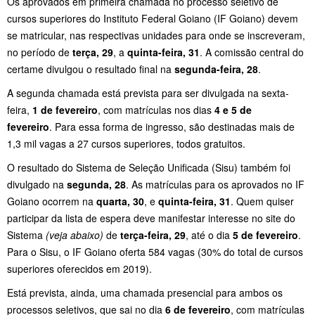
Os aprovados em primeira chamada no processo seletivo de
cursos superiores do Instituto Federal Goiano (IF Goiano) devem
se matricular, nas respectivas unidades para onde se inscreveram,
no período de
terça, 29
, a
quinta-feira, 31
. A comissão central do
certame divulgou o resultado final na
segunda-feira, 28
.
A segunda chamada está prevista para ser divulgada na sexta-
feira,
1 de fevereiro
, com matrículas nos dias
4 e 5 de
fevereiro
. Para essa forma de ingresso, são destinadas mais de
1,3 mil vagas a 27 cursos superiores, todos gratuitos.
O resultado do Sistema de Seleção Unificada (Sisu) também foi
divulgado na
segunda, 28
. As matrículas para os aprovados no IF
Goiano ocorrem na
quarta, 30
, e
quinta-feira, 31
. Quem quiser
participar da lista de espera deve manifestar interesse no site do
Sistema
(veja abaixo)
de
terça-feira, 29
, até o dia
5 de fevereiro
.
Para o Sisu, o IF Goiano oferta 584 vagas (30% do total de cursos
superiores oferecidos em 2019).
Está prevista, ainda, uma chamada presencial para ambos os
processos seletivos, que sai no dia
6 de fevereiro
, com matrículas