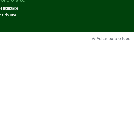
ssibilidade
a do site
Voltar para o topo