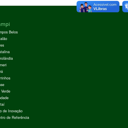
ampi
mpos Belos
alão
res
stalina
rolândia
meri
rá
rinhos
sse
 Verde
ndade
taí
o de Inovação
tro de Referência