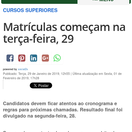
CURSOS SUPERIORES
Matrículas começam na
terça-feira, 29
powered by
social2s
Publicado: Terça, 29 de Janeiro de 2019, 12h55
|
Última atualização em Sexta, 01 de
Fevereiro de 2019, 17h28
Candidatos devem ficar atentos ao cronograma e
regras para próximas chamadas. Resultado final foi
divulgado na
segunda-feira, 28
.