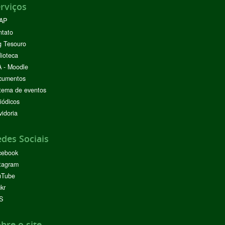
rviços
AP
ntato
g Tesouro
lioteca
 - Moodle
cumentos
tema de eventos
iódicos
idoria
des Sociais
cebook
tagram
uTube
ckr
S
bre o site