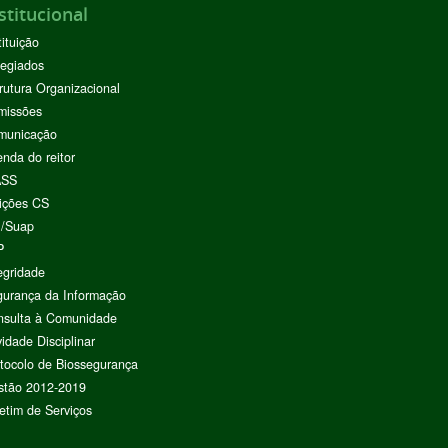
stitucional
tituição
egiados
rutura Organizacional
missões
municação
nda do reitor
ASS
ições CS
I/Suap
P
egridade
urança da Informação
nsulta à Comunidade
vidade Disciplinar
tocolo de Biossegurança
stão 2012-2019
etim de Serviços