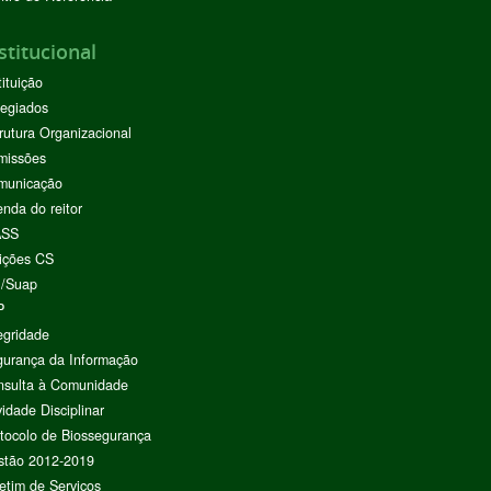
stitucional
tituição
egiados
rutura Organizacional
missões
municação
nda do reitor
ASS
ições CS
I/Suap
P
egridade
urança da Informação
nsulta à Comunidade
vidade Disciplinar
tocolo de Biossegurança
stão 2012-2019
etim de Serviços