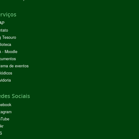
rviços
AP
ntato
g Tesouro
lioteca
 - Moodle
cumentos
tema de eventos
iódicos
idoria
des Sociais
cebook
tagram
uTube
ckr
S