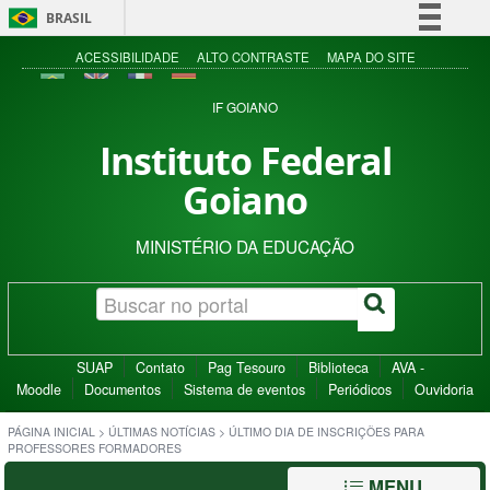
BRASIL
Simplifique!
ACESSIBILIDADE
ALTO CONTRASTE
MAPA DO SITE
Comunica BR
IF GOIANO
Participe
Instituto Federal
Acesso à informação
Goiano
Legislação
Canais
MINISTÉRIO DA EDUCAÇÃO
SUAP
Contato
Pag Tesouro
Biblioteca
AVA -
Moodle
Documentos
Sistema de eventos
Periódicos
Ouvidoria
PÁGINA INICIAL
>
ÚLTIMAS NOTÍCIAS
>
ÚLTIMO DIA DE INSCRIÇÕES PARA
PROFESSORES FORMADORES
MENU