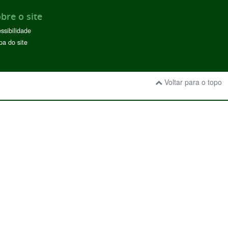
bre o site
ssibilidade
a do site
Voltar para o topo