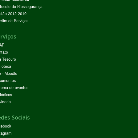
tocolo de Biossegurança
stão 2012-2019
etim de Serviços
rviços
AP
ntato
g Tesouro
lioteca
 - Moodle
cumentos
tema de eventos
iódicos
idoria
des Sociais
cebook
tagram