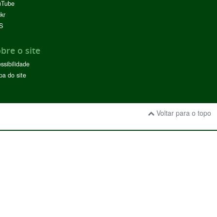
uTube
ckr
S
bre o site
ssibilidade
a do site
Voltar para o topo