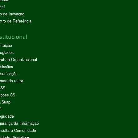
taí
o de Inovação
tro de Referência
stitucional
tituição
egiados
rutura Organizacional
missões
municação
nda do reitor
ASS
ições CS
I/Suap
P
egridade
urança da Informação
nsulta à Comunidade
vidade Disciplinar