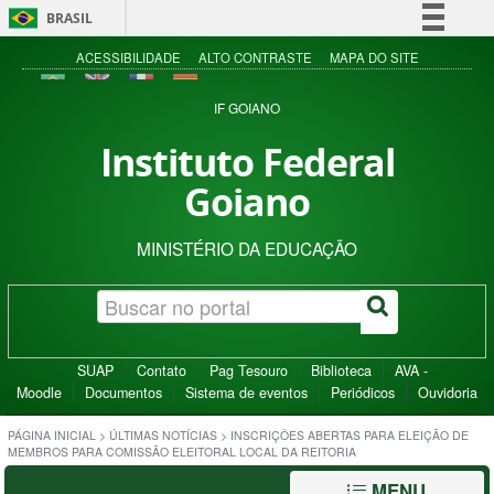
BRASIL
Simplifique!
ACESSIBILIDADE
ALTO CONTRASTE
MAPA DO SITE
Comunica BR
IF GOIANO
Participe
Instituto Federal
Acesso à informação
Goiano
Legislação
Canais
MINISTÉRIO DA EDUCAÇÃO
SUAP
Contato
Pag Tesouro
Biblioteca
AVA -
Moodle
Documentos
Sistema de eventos
Periódicos
Ouvidoria
PÁGINA INICIAL
>
ÚLTIMAS NOTÍCIAS
>
INSCRIÇÕES ABERTAS PARA ELEIÇÃO DE
MEMBROS PARA COMISSÃO ELEITORAL LOCAL DA REITORIA
MENU