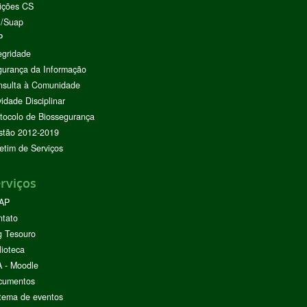
ições CS
I/Suap
P
egridade
urança da Informação
nsulta à Comunidade
vidade Disciplinar
tocolo de Biossegurança
stão 2012-2019
etim de Serviços
rviços
AP
ntato
g Tesouro
lioteca
 - Moodle
cumentos
tema de eventos