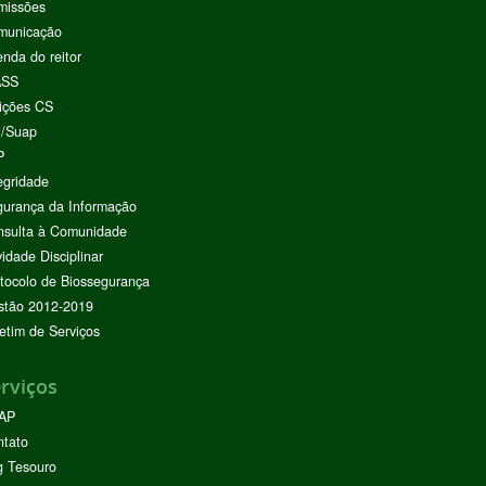
missões
municação
nda do reitor
ASS
ições CS
I/Suap
P
egridade
urança da Informação
nsulta à Comunidade
vidade Disciplinar
tocolo de Biossegurança
stão 2012-2019
etim de Serviços
rviços
AP
ntato
g Tesouro