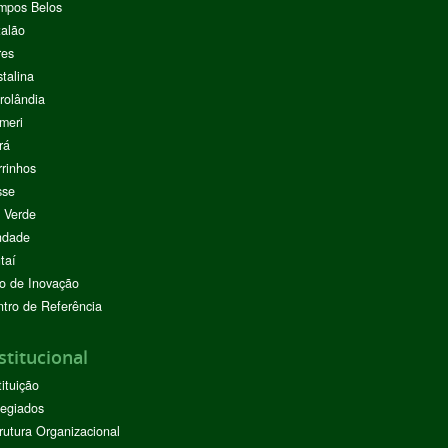
mpos Belos
alão
res
stalina
rolândia
meri
rá
rinhos
sse
 Verde
ndade
taí
o de Inovação
tro de Referência
stitucional
tituição
egiados
rutura Organizacional