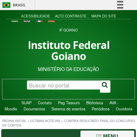
BRASIL
Simplifique!
ACESSIBILIDADE
ALTO CONTRASTE
MAPA DO SITE
Comunica BR
IF GOIANO
Participe
Instituto Federal
Acesso à informação
Goiano
Legislação
Canais
MINISTÉRIO DA EDUCAÇÃO
SUAP
Contato
Pag Tesouro
Biblioteca
AVA -
Moodle
Documentos
Sistema de eventos
Periódicos
Ouvidoria
PÁGINA INICIAL
>
ÚLTIMAS NOTÍCIAS
>
CONFIRA RESULTADO FINAL DO CONCURSO
DE CONTOS
MENU