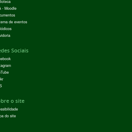
lioteca
 - Moodle
cumentos
tema de eventos
iódicos
idoria
des Sociais
cebook
tagram
uTube
ckr
S
bre o site
ssibilidade
a do site