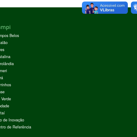
ampi
mpos Belos
alão
res
stalina
rolândia
meri
rá
rinhos
sse
 Verde
ndade
taí
o de Inovação
tro de Referência