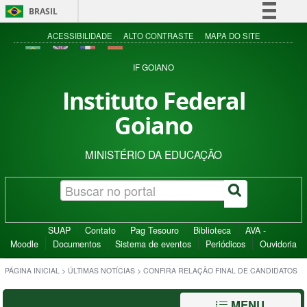
BRASIL
Simplifique!
ACESSIBILIDADE
ALTO CONTRASTE
MAPA DO SITE
Comunica BR
IF GOIANO
Participe
Instituto Federal
Acesso à informação
Goiano
Legislação
Canais
MINISTÉRIO DA EDUCAÇÃO
SUAP
Contato
Pag Tesouro
Biblioteca
AVA -
Moodle
Documentos
Sistema de eventos
Periódicos
Ouvidoria
PÁGINA INICIAL
>
ÚLTIMAS NOTÍCIAS
>
CONFIRA RELAÇÃO FINAL DE CANDIDATOS
MENU