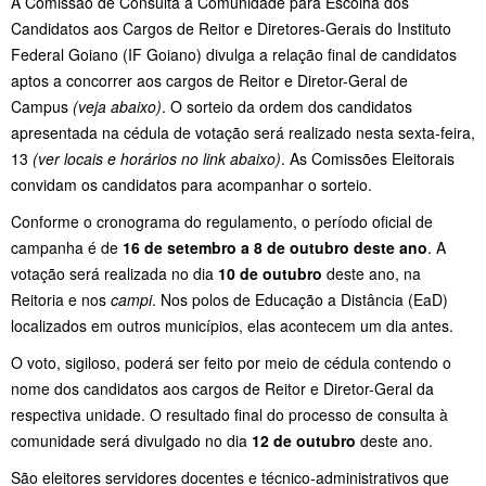
A Comissão de Consulta à Comunidade para Escolha dos
Candidatos aos Cargos de Reitor e Diretores-Gerais do Instituto
Federal Goiano (IF Goiano) divulga a relação final de candidatos
aptos a concorrer aos cargos de Reitor e Diretor-Geral de
Campus
(veja abaixo)
. O sorteio da ordem dos candidatos
apresentada na cédula de votação será realizado nesta sexta-feira,
13
(ver locais e horários no link abaixo)
. As Comissões Eleitorais
convidam os candidatos para acompanhar o sorteio.
Conforme o cronograma do regulamento, o período oficial de
campanha é de
16 de setembro a 8 de outubro deste ano
. A
votação será realizada no dia
10 de outubro
deste ano, na
Reitoria e nos
campi
. Nos polos de Educação a Distância (EaD)
localizados em outros municípios, elas acontecem um dia antes.
O voto, sigiloso, poderá ser feito por meio de cédula contendo o
nome dos candidatos aos cargos de Reitor e Diretor-Geral da
respectiva unidade. O resultado final do processo de consulta à
comunidade será divulgado no dia
12 de outubro
deste ano.
São eleitores servidores docentes e técnico-administrativos que