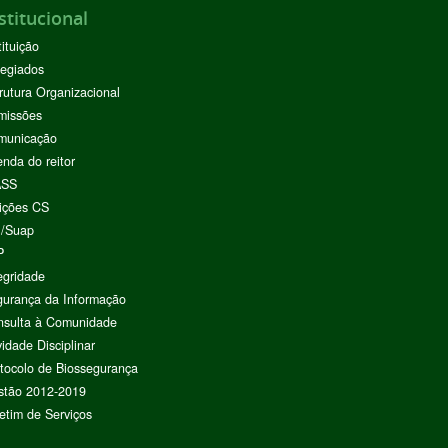
stitucional
tituição
egiados
rutura Organizacional
missões
municação
nda do reitor
ASS
ições CS
I/Suap
P
egridade
urança da Informação
nsulta à Comunidade
vidade Disciplinar
tocolo de Biossegurança
stão 2012-2019
etim de Serviços