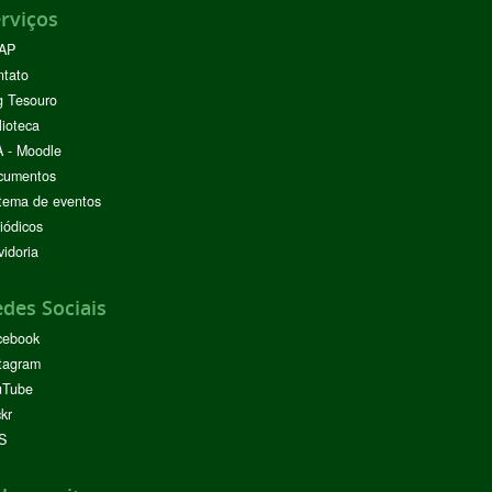
rviços
AP
ntato
g Tesouro
lioteca
 - Moodle
cumentos
tema de eventos
iódicos
idoria
des Sociais
cebook
tagram
uTube
ckr
S