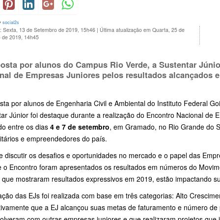
y
social2s
o: Sexta, 13 de Setembro de 2019, 15h46
|
Última atualização em Quarta, 25 de
 de 2019, 14h45
sta por alunos do Campus Rio Verde, a Sustentar Júnio
nal de Empresas Juniores pelos resultados alcançados 
ta por alunos de Engenharia Civil e Ambiental do Instituto Federal G
ar Júnior foi destaque durante a realização do Encontro Nacional de 
do entre os dias
4 e 7 de setembro
, em Gramado, no Rio Grande do Sul
sitários e empreendedores do país.
e discutir os desafios e oportunidades no mercado e o papel das Empr
e o Encontro foram apresentados os resultados em números do Movi
, que mostraram resultados expressivos em 2019, estão impactando su
ação das EJs foi realizada com base em três categorias: Alto Crescime
tivamente que a EJ alcançou suas metas de faturamento e número de 
olveram com outras empresas juniores e que realizaram projetos qu