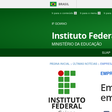
BRASIL
Ir para o conteúdo
1
Ir para o menu
2
Ir par
IF GOIANO
Instituto Fede
MINISTÉRIO DA EDUCAÇÃO
SUAP
PÁGINA INICIAL
>
ÚLTIMAS NOTÍCIAS
>
EMPRESA
EMP
Em
em