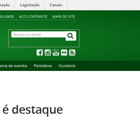
mação
Legislação
Canais
BILIDADE
ALTO CONTRASTE
MAPA DO SITE
tema de eventos
Periódicos
Ouvidoria
 é destaque