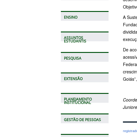
Objeti
A Suste
ENSINO
Fundad
dividi
ASSUNTOS
execuç
ESTUDANTIS
De aco
acessív
PESQUISA
Federa
cresci
Goiás”,
EXTENSÃO
Coorde
PLANEJAMENTO
INSTITUCIONAL
Junior
GESTÃO DE PESSOAS
registra