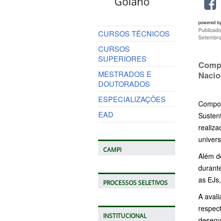
powered b
Publicad
CURSOS TÉCNICOS
Setembro
CURSOS
SUPERIORES
Compo
MESTRADOS E
Nacio
DOUTORADOS
ESPECIALIZAÇÕES
Compos
EAD
Sustent
realiza
univer
CAMPI
Além d
durant
as EJs
PROCESSOS SELETIVOS
A avali
respec
INSTITUCIONAL
desenv