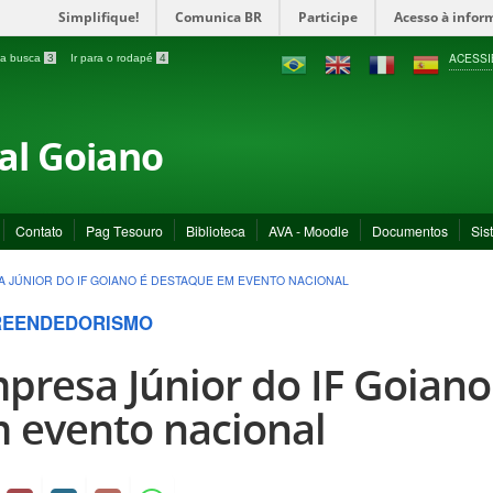
Simplifique!
Comunica BR
Participe
Acesso à infor
ACESSI
a a busca
3
Ir para o rodapé
4
ral Goiano
Contato
Pag Tesouro
Biblioteca
AVA - Moodle
Documentos
Sis
 JÚNIOR DO IF GOIANO É DESTAQUE EM EVENTO NACIONAL
REENDEDORISMO
presa Júnior do IF Goiano
 evento nacional