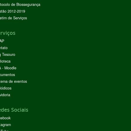
tocolo de Biossegurança
stão 2012-2019
etim de Serviços
rviços
AP
ntato
g Tesouro
lioteca
 - Moodle
cumentos
tema de eventos
iódicos
idoria
des Sociais
cebook
tagram