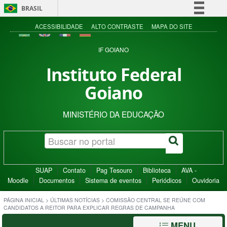
BRASIL
Simplifique!
ACESSIBILIDADE
ALTO CONTRASTE
MAPA DO SITE
Comunica BR
IF GOIANO
Participe
Instituto Federal
Acesso à informação
Goiano
Legislação
Canais
MINISTÉRIO DA EDUCAÇÃO
SUAP
Contato
Pag Tesouro
Biblioteca
AVA -
Moodle
Documentos
Sistema de eventos
Periódicos
Ouvidoria
PÁGINA INICIAL
>
ÚLTIMAS NOTÍCIAS
>
COMISSÃO CENTRAL SE REÚNE COM
CANDIDATOS A REITOR PARA EXPLICAR REGRAS DE CAMPANHA
MENU