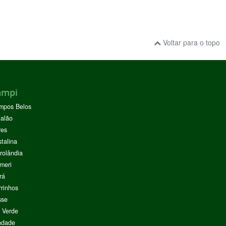
Voltar para o topo
ampi
mpos Belos
alão
res
stalina
rolândia
meri
rá
rinhos
sse
 Verde
ndade