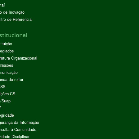
taí
o de Inovação
tro de Referência
stitucional
tituição
egiados
rutura Organizacional
missões
municação
nda do reitor
ASS
ições CS
I/Suap
P
egridade
urança da Informação
nsulta à Comunidade
vidade Disciplinar