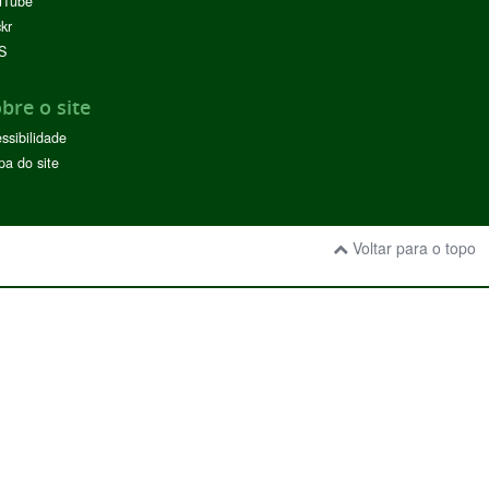
uTube
ckr
S
bre o site
ssibilidade
a do site
Voltar para o topo