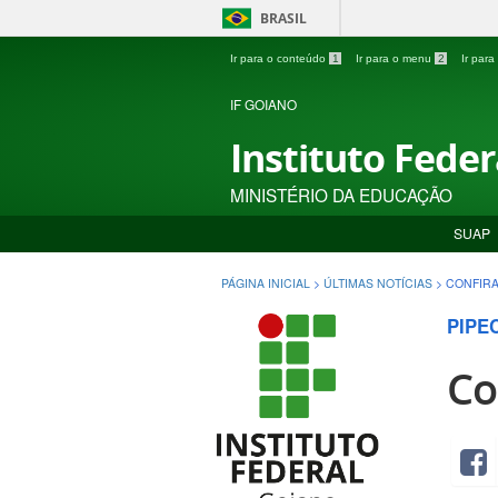
BRASIL
Ir para o conteúdo
1
Ir para o menu
2
Ir par
IF GOIANO
Instituto Fede
MINISTÉRIO DA EDUCAÇÃO
SUAP
PÁGINA INICIAL
>
ÚLTIMAS NOTÍCIAS
>
CONFIRA
PIPE
Co