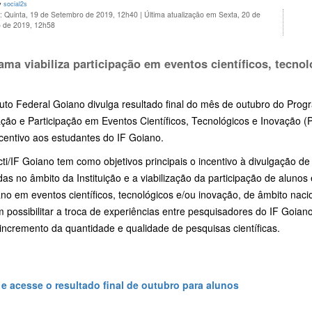
y
social2s
o: Quinta, 19 de Setembro de 2019, 12h40
|
Última atualização em Sexta, 20 de
 de 2019, 12h58
ama viabiliza participação em eventos científicos, tecno
tuto Federal Goiano divulga resultado final do mês de outubro do Progr
ção e Participação em Eventos Científicos, Tecnológicos e Inovação (Pip
centivo aos estudantes do IF Goiano.
ti/IF Goiano tem como objetivos principais o incentivo à divulgação d
das no âmbito da Instituição e a viabilização da participação de alun
no em eventos científicos, tecnológicos e/ou inovação, de âmbito naci
possibilitar a troca de experiências entre pesquisadores do IF Goiano e
incremento da quantidade e qualidade de pesquisas científicas.
 e acesse o resultado final de outubro para alunos