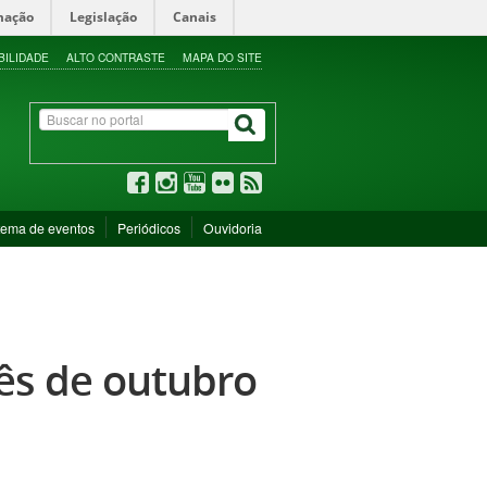
mação
Legislação
Canais
BILIDADE
ALTO CONTRASTE
MAPA DO SITE
tema de eventos
Periódicos
Ouvidoria
mês de outubro