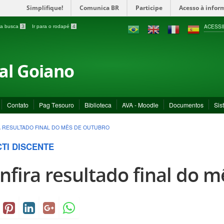
Simplifique!
Comunica BR
Participe
Acesso à infor
ACESSI
a a busca
3
Ir para o rodapé
4
ral Goiano
Contato
Pag Tesouro
Biblioteca
AVA - Moodle
Documentos
Sis
 RESULTADO FINAL DO MÊS DE OUTUBRO
CTI DISCENTE
nfira resultado final do 