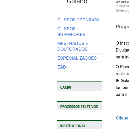
powered b
Publicad
Setembro
CURSOS TÉCNICOS
Progr
CURSOS
SUPERIORES
MESTRADOS E
O Insti
DOUTORADOS
Divulga
para in
ESPECIALIZAÇÕES
EAD
O Pipec
realiza
IF Goia
também 
CAMPI
para o 
PROCESSOS SELETIVOS
Clique
INSTITUCIONAL