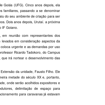
de Goiás (UFG). Cinco anos depois, ela
es familiares, passando a se denominar
aiu do seu ambiente de criação para ser
hos. Dois anos depois, Urutaí. a próxima
o IF Goiano.
o, em reunião com representantes dos
am levados em consideração aspectos da
e coloca urgente e as demandas por uso
o professor Ricardo Tadokoro, do Campus
, que irá nortear o desenvolvimento das
.
Extensão da unidade, Fausto Filho. Ele
imeira metade do século XX e, portanto,
dade, onde serão acolhidos expositores e
utores, delimitação de espaço para
acionamento para caravanas já estavam