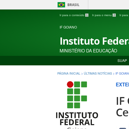
BRASIL
Ir para o conteúdo
1
Ir para o menu
2
Ir par
IF GOIANO
Instituto Fede
MINISTÉRIO DA EDUCAÇÃO
SUAP
PÁGINA INICIAL
>
ÚLTIMAS NOTÍCIAS
>
IF GOIA
EXTE
IF
Ce