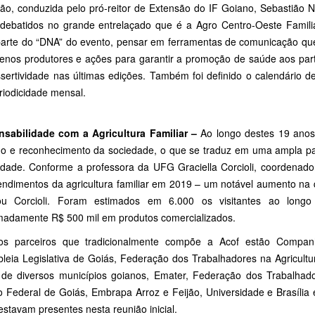
ião, conduzida pelo pró-reitor de Extensão do IF Goiano, Sebastião 
debatidos no grande entrelaçado que é a Agro Centro-Oeste Familiar.
arte do “DNA” do evento, pensar em ferramentas de comunicação que 
enos produtores e ações para garantir a promoção de saúde aos parti
sertividade nas últimas edições. Também foi definido o calendário d
riodicidade mensal.
sabilidade com a Agricultura Familiar –
Ao longo destes 19 anos
do e reconhecimento da sociedade, o que se traduz em uma ampla part
dade. Conforme a professora da UFG Graciella Corcioli, coordenador
ndimentos da agricultura familiar em 2019 – um notável aumento na q
ou Corcioli. Foram estimados em 6.000 os visitantes ao lon
madamente R$ 500 mil em produtos comercializados.
os parceiros que tradicionalmente compõe a Acof estão Compan
leia Legislativa de Goiás, Federação dos Trabalhadores na Agricultur
 de diversos municípios goianos, Emater, Federação dos Trabalhado
to Federal de Goiás, Embrapa Arroz e Feijão, Universidade e Brasília 
stavam presentes nesta reunião inicial.