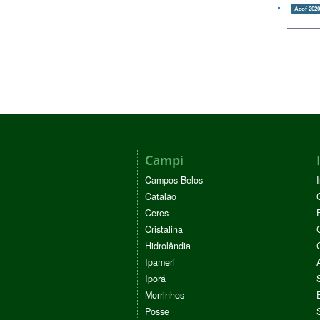
Acof 202
Campi
Campos Belos
Catalão
Ceres
Cristalina
Hidrolândia
Ipameri
Iporá
Morrinhos
Posse