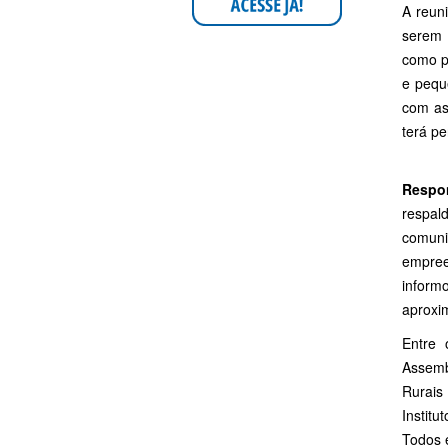
A reun
serem 
como p
e pequ
com as
terá pe
Respon
respal
comuni
empree
inform
aproxi
Entre 
Assemb
Rurais
Institu
Todos e