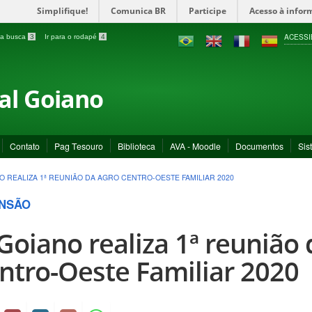
Simplifique!
Comunica BR
Participe
Acesso à infor
ACESSI
a a busca
3
Ir para o rodapé
4
ral Goiano
Contato
Pag Tesouro
Biblioteca
AVA - Moodle
Documentos
Sis
NO REALIZA 1ª REUNIÃO DA AGRO CENTRO-OESTE FAMILIAR 2020
NSÃO
 Goiano realiza 1ª reunião
ntro-Oeste Familiar 2020