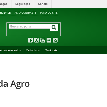
mação
Legislação
Canais
BILIDADE
ALTO CONTRASTE
MAPA DO SITE
tema de eventos
Periódicos
Ouvidoria
 da Agro