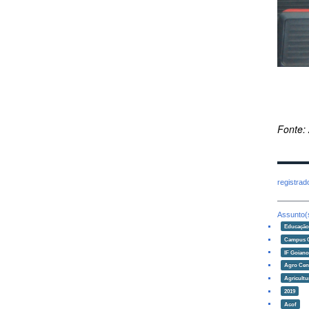
Fonte:
registra
Assunto(
Educaçã
Campus 
IF Goian
Agro Cen
Agricultu
2019
Acof