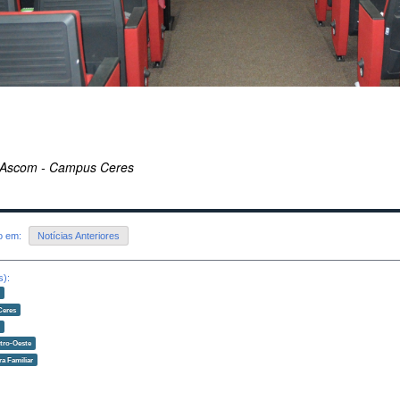
 Ascom - Campus Ceres
do em:
Notícias Anteriores
s):
o
Ceres
o
tro-Oeste
ra Familiar