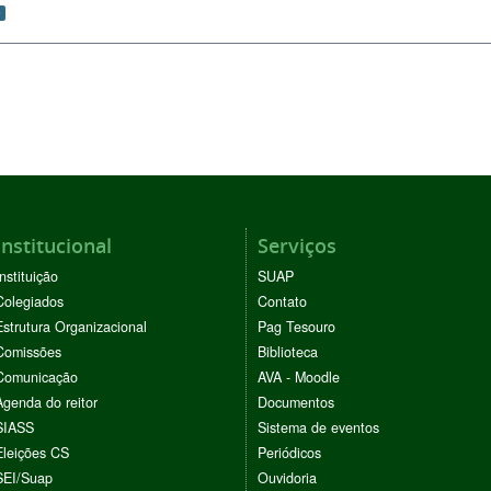
0
Institucional
Serviços
Instituição
SUAP
Colegiados
Contato
Estrutura Organizacional
Pag Tesouro
Comissões
Biblioteca
Comunicação
AVA - Moodle
Agenda do reitor
Documentos
SIASS
Sistema de eventos
Eleições CS
Periódicos
SEI/Suap
Ouvidoria