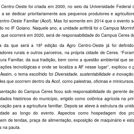
 Centro-Oeste foi criada em 2000, no seio da Universidade Federal 
 a se dedicar prioritariamente aos pequenos produtores e agricultor
entro-Oeste Familiar (Acof). Mas foi somente em 2014 que o evento s
do no IF Goiano. Naquele ano, a unidade anfitriã foi o Campus Morrin
, que ocorrerá em 2020, será de responsabilidade do Campus Ceres d
 da que será a 18ª edição da Agro Centro-Oeste já foi definid
hadores rurais e outros parceiros, na própria cidade de Ceres. “For
ltura Familiar, da sua tradição, bem como a questão ambiental que s
vações tecnológicas e onde se localiza a AF nesse lugar”, explicou 
 Assim, o tema escolhido foi
Diversidade, sustentabilidade e inovação
des que ocorrem dentro da Acof, como palestras, oficinas e minicursos
sentação do Campus Ceres ficou sob responsabilidade do gerente de 
 dados históricos do município, erigido como colônica agrícola na pr
ação para a agricultura familiar. Depois se ateve à estrutura da uni
dade ao longo do evento. Aspectos como hospedagem dos prod
em de tendas, praça de alimentação, exposição de maquinário e est
s na pauta.