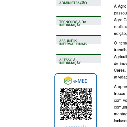
ADMINISTRAÇÃO
A Agro
passou
Agro C
TECNOLOGIA DA
INFORMAÇÃO
realiza
edição
ASSUNTOS
O tema
INTERNACIONAIS
trabal
Agricu
ACESSO À
de ino
INFORMAÇÃO
Ceres.
ativida
A apre
trouxe
com voc
comuni
montag
incluso