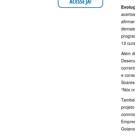
Evoluç
acerto
afirmar
demais 
progra
13 cur
Além di
Desenv
corren
e cons
Soares
“Nós c
Também
projeto
commod
Empresa
Goiano 