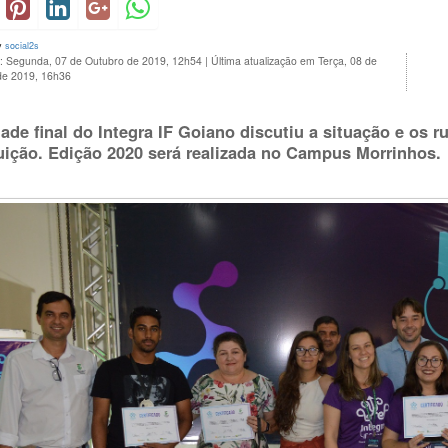
y
social2s
o: Segunda, 07 de Outubro de 2019, 12h54
|
Última atualização em Terça, 08 de
de 2019, 16h36
dade final do Integra IF Goiano discutiu a situação e os 
tuição. Edição 2020 será realizada no Campus Morrinhos.