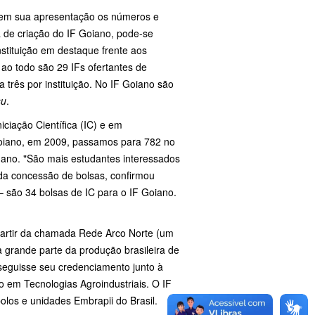
 em sua apresentação os números e
de criação do IF Goiano, pode-se
nstituição em destaque frente aos
 ao todo são 29 IFs ofertantes de
 três por instituição. No IF Goiano são
su
.
iciação Científica (IC) e em
Goiano, em 2009, passamos para 782 no
 ano. "São mais estudantes interessados
 da concessão de bolsas, confirmou
 são 34 bolsas de IC para o IF Goiano.
artir da chamada Rede Arco Norte (um
a grande parte da produção brasileira de
nseguisse seu credenciamento junto à
o em Tecnologias Agroindustriais. O IF
olos e unidades Embrapii do Brasil.