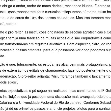
s obriga a andar, andar de mãos dadas”, reconhece Nunes. E acredit
instituições repensarem seus currículos. “Hoje temos números muito b
imento de cerca de 10% dos nossos estudantes. Mas isso também mos
os”, aponta.
e o pró-reitor, as instituições originadas de escolas agrotécnicas e 
ógica têm já uma tradição de muitas ações que são enquadráveis como
ir transformá-las em registros auditáveis. Sem esquecer, claro, de reor
coração e nossas ementas, para que possamos ver onde podemos suprim
ião.
nção é que, futuramente, os estudantes alcancem mais protagonismo, p
os de extensão nos editais de chamamento, fazendo posteriormente o c
ordenação. O pró-reitor adianta: “Vislumbramos também o lançamento
dois eixos”.
antas expectativas, o pé segue na realidade, mas caminhando: o IF G
s instituições que já possuem uma discussão mais avançada sobre o as
Catarina e a Universidade Federal do Rio de Janeiro. Conforme Sebast
ição já dê os primeiros passos e anuncie projetos-pilotos para a curricu