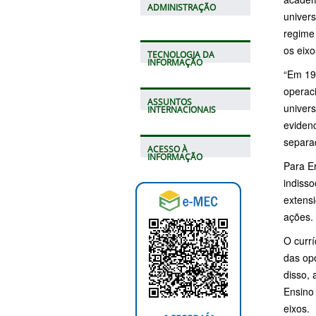
ADMINISTRAÇÃO
univer
regime
os eixo
TECNOLOGIA DA
INFORMAÇÃO
“Em 19
operaci
ASSUNTOS
univers
INTERNACIONAIS
evidenc
separa
ACESSO À
INFORMAÇÃO
Para Er
indisso
extensi
ações.
O currí
das op
disso, 
Ensino 
eixos.