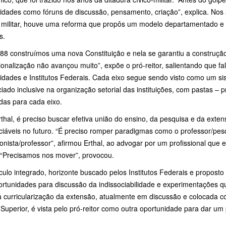
sidades como fóruns de discussão, pensamento, criação”, explica. Nos
 militar, houve uma reforma que propôs um modelo departamentado e te
s.
88 construímos uma nova Constituição e nela se garantiu a construção
onalização não avançou muito”, expõe o pró-reitor, salientando que fa
idades e Institutos Federais. Cada eixo segue sendo visto como um si
iado inclusive na organização setorial das instituições, com pastas – pr
das para cada eixo.
thal, é preciso buscar efetiva união do ensino, da pesquisa e da exte
ciáveis no futuro. “É preciso romper paradigmas como o professor/pes
onista/professor”, afirmou Erthal, ao advogar por um profissional que 
 “Precisamos nos mover”, provocou.
culo integrado, horizonte buscado pelos Institutos Federais e proposto 
ortunidades para discussão da indissociabilidade e experimentações 
a curricularização da extensão, atualmente em discussão e colocada co
Superior, é vista pelo pró-reitor como outra oportunidade para dar u