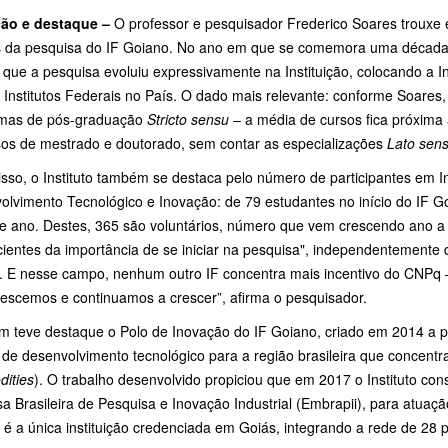
ão e destaque –
O professor e pesquisador Frederico Soares trouxe
s da pesquisa do IF Goiano. No ano em que se comemora uma década 
 que a pesquisa evoluiu expressivamente na Instituição, colocando a I
Institutos Federais no País. O dado mais relevante: conforme Soares,
mas de pós-graduação
Stricto sensu
– a média de cursos fica próxima a
sos de mestrado e doutorado, sem contar as especializações
Lato sen
sso, o Instituto também se destaca pelo número de participantes em In
olvimento Tecnológico e Inovação: de 79 estudantes no início do IF 
te ano. Destes, 365 são voluntários, número que vem crescendo ano a
cientes da importância de se iniciar na pesquisa", independentemente
. E nesse campo, nenhum outro IF concentra mais incentivo do CNPq –
rescemos e continuamos a crescer”, afirma o pesquisador.
 teve destaque o Polo de Inovação do IF Goiano, criado em 2014 a p
 de desenvolvimento tecnológico para a região brasileira que concentr
ities
). O trabalho desenvolvido propiciou que em 2017 o Instituto co
 Brasileira de Pesquisa e Inovação Industrial (Embrapii), para atuaçã
é a única instituição credenciada em Goiás, integrando a rede de 28 p