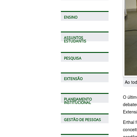
ENSINO
ASSUNTOS
ESTUDANTIS
PESQUISA
EXTENSÃO
Ao to
O últi
PLANEJAMENTO
INSTITUCIONAL
debateu
Extens
GESTÃO DE PESSOAS
Erthal 
concei
acadêmi