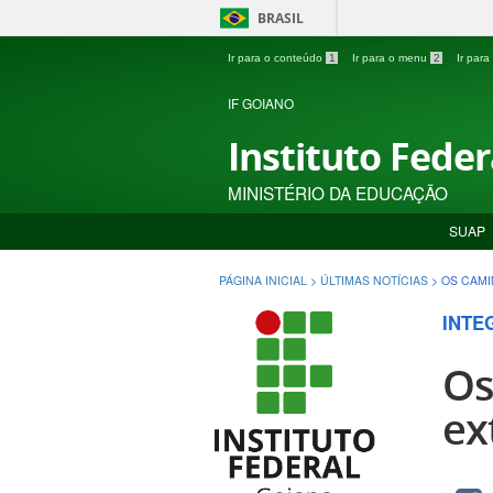
BRASIL
Ir para o conteúdo
1
Ir para o menu
2
Ir par
IF GOIANO
Instituto Fede
MINISTÉRIO DA EDUCAÇÃO
SUAP
PÁGINA INICIAL
>
ÚLTIMAS NOTÍCIAS
>
OS CAMI
INTE
Os
ex