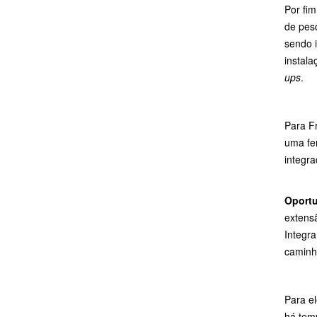
Por fi
de pes
sendo 
instal
ups
.
Para F
uma fer
integra
Oportu
extensã
Integr
caminh
Para e
há temp