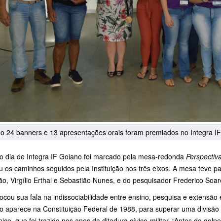
do 24 banners e 13 apresentações orais foram premiados no Integra I
mo dia de Integra IF Goiano foi marcado pela mesa-redonda
Perspectiv
 os caminhos seguidos pela Instituição nos três eixos. A mesa teve pa
ão, Virgílio Erthal e Sebastião Nunes, e do pesquisador Frederico So
focou sua fala na indissociabilidade entre ensino, pesquisa e extensão 
to aparece na Constituição Federal de 1988, para superar uma divisã
co, que foi trazido nos anos da ditadura cívico-militar. “Antes do go