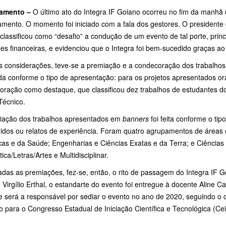
amento –
O último ato do Integra IF Goiano ocorreu no fim da manhã d
amento. O momento foi iniciado com a fala dos gestores. O presidente
 classificou como “desafio” a condução de um evento de tal porte, p
ões financeiras, e evidenciou que o Integra foi bem-sucedido graças a
s considerações, teve-se a premiação e a condecoração dos trabalhos 
ada conforme o tipo de apresentação: para os projetos apresentados o
oração como destaque, que classificou dez trabalhos de estudantes do
Técnico.
iação dos trabalhos apresentados em
banners
foi feita conforme o tip
idos ou relatos de experiência. Foram quatro agrupamentos de áreas 
cas e da Saúde; Engenharias e Ciências Exatas e da Terra; e Ciências
tica/Letras/Artes e Multidisciplinar.
das as premiações, fez-se, então, o rito de passagem do Integra IF G
 Virgílio Erthal, o estandarte do evento foi entregue à docente Aline
e será a responsável por sediar o evento no ano de 2020, seguindo o 
do para o Congresso Estadual de Iniciação Científica e Tecnológica (Cei