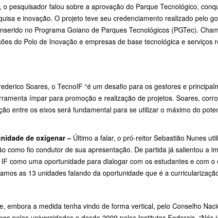
m, o pesquisador falou sobre a aprovação do Parque Tecnológico, conq
quisa e inovação. O projeto teve seu credenciamento realizado pelo g
inserido no Programa Goiano de Parques Tecnológicos (PGTec). Cham
ações do Polo de Inovação e empresas de base tecnológica e serviços 
rederico Soares, o TecnoIF “é um desafio para os gestores e principal
ramenta ímpar para promoção e realização de projetos. Soares, corrob
ção entre os eixos será fundamental para se utilizar o máximo do pote
nidade de oxigenar –
Último a falar, o pró-reitor Sebastião Nunes util
o como fio condutor de sua apresentação. De partida já salientou a i
a IF como uma oportunidade para dialogar com os estudantes e com o c
amos as 13 unidades falando da oportunidade que é a curricularizaçã
le, embora a medida tenha vindo de forma vertical, pelo Conselho Naci
os pelas universidades e desde 2009 pelos Institutos Federais. “Nós 