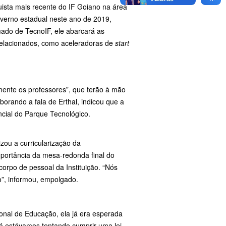
uista mais recente do IF Goiano na área
overno estadual neste ano de 2019,
ado de TecnoIF, ele abarcará as
relacionados, como aceleradoras de
start
mente os professores”, que terão à mão
orando a fala de Erthal, indicou que a
ncial do Parque Tecnológico.
izou a curricularização da
mportância da mesa-redonda final do
orpo de pessoal da Instituição. “Nós
o”, informou, empolgado.
onal de Educação, ela já era esperada
já estávamos tentando cumprir uma lei