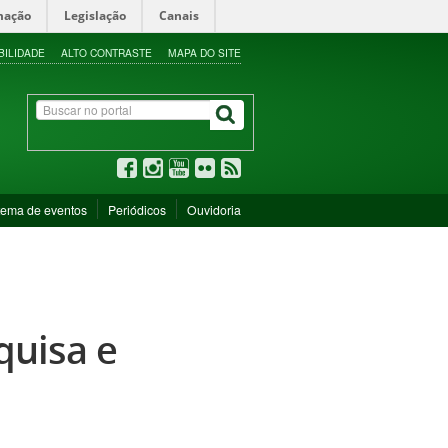
mação
Legislação
Canais
BILIDADE
ALTO CONTRASTE
MAPA DO SITE
tema de eventos
Periódicos
Ouvidoria
quisa e