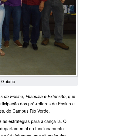
F Goiano
as do Ensino, Pesquisa e Extensão
, que
rticipação dos pró-reitores de Ensino e
ares, do Campus Rio Verde.
e as estratégias para alcançá-la. O
o departamental do funcionamento
lpe de 64 tínhamos uma situação das