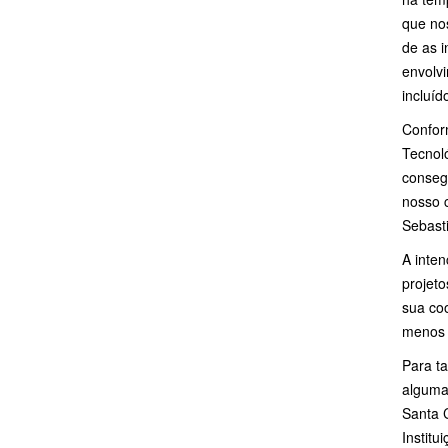
que no
de as 
envolv
incluíd
Conform
Tecnol
consegu
nosso 
Sebast
A inte
projet
sua co
menos 
Para t
alguma
Santa 
Institu