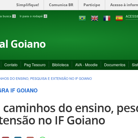
Simplifique!
Comunica BR
Participe
Acesso à infor
ACESSI
a a busca
3
Ir para o rodapé
4
ral Goiano
Contato
Pag Tesouro
Biblioteca
AVA - Moodle
Documentos
Sis
NHOS DO ENSINO, PESQUISA E EXTENSÃO NO IF GOIANO
GRA IF GOIANO
 caminhos do ensino, pes
tensão no IF Goiano