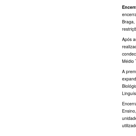
Encerr
encerr
Braga,
restriç
Após a
realiz
condec
Médio 
A prem
expand
Biológi
Linguís
Encerra
Ensino,
unidad
utiliza