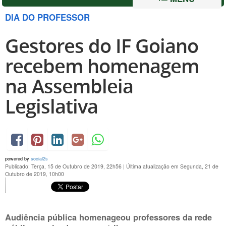
DIA DO PROFESSOR
Gestores do IF Goiano
recebem homenagem
na Assembleia
Legislativa
powered by
social2s
Publicado: Terça, 15 de Outubro de 2019, 22h56
|
Última atualização em Segunda, 21 de
Outubro de 2019, 10h00
Audiência pública homenageou professores da rede