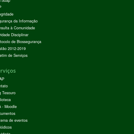
I/Suap
P
egridade
urança da Informação
nsulta à Comunidade
vidade Disciplinar
tocolo de Biossegurança
stão 2012-2019
etim de Serviços
rviços
AP
ntato
g Tesouro
lioteca
 - Moodle
cumentos
tema de eventos
iódicos