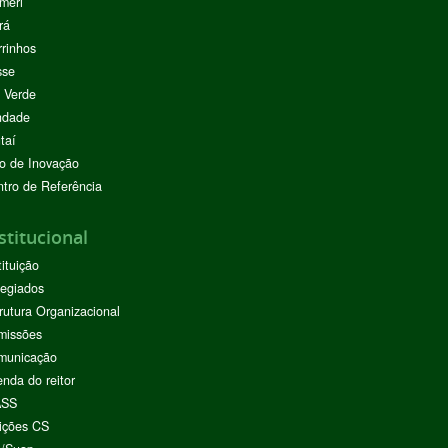
meri
rá
rinhos
sse
 Verde
ndade
taí
o de Inovação
tro de Referência
stitucional
tituição
egiados
rutura Organizacional
missões
municação
nda do reitor
ASS
ições CS