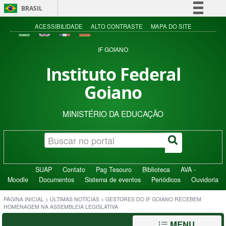
BRASIL
Simplifique!
ACESSIBILIDADE
ALTO CONTRASTE
MAPA DO SITE
Comunica BR
IF GOIANO
Participe
Instituto Federal
Acesso à informação
Goiano
Legislação
Canais
MINISTÉRIO DA EDUCAÇÃO
SUAP
Contato
Pag Tesouro
Biblioteca
AVA -
Moodle
Documentos
Sistema de eventos
Periódicos
Ouvidoria
PÁGINA INICIAL
>
ÚLTIMAS NOTÍCIAS
>
GESTORES DO IF GOIANO RECEBEM
HOMENAGEM NA ASSEMBLEIA LEGISLATIVA
MENU