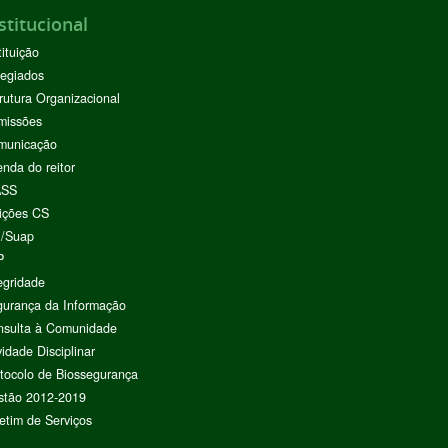
stitucional
tituição
egiados
rutura Organizacional
missões
municação
nda do reitor
ASS
ições CS
I/Suap
P
egridade
urança da Informação
nsulta à Comunidade
vidade Disciplinar
tocolo de Biossegurança
stão 2012-2019
etim de Serviços