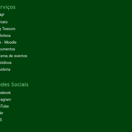
rviços
AP
ntato
g Tesouro
lioteca
 - Moodle
cumentos
tema de eventos
iódicos
idoria
des Sociais
cebook
tagram
uTube
ckr
S