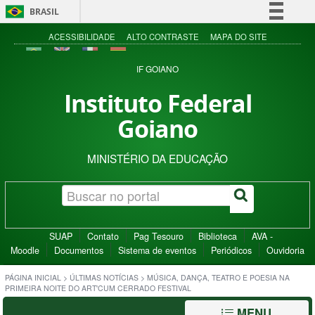
BRASIL
Simplifique!
ACESSIBILIDADE
ALTO CONTRASTE
MAPA DO SITE
Comunica BR
IF GOIANO
Participe
Instituto Federal
Acesso à informação
Goiano
Legislação
Canais
MINISTÉRIO DA EDUCAÇÃO
SUAP
Contato
Pag Tesouro
Biblioteca
AVA -
Moodle
Documentos
Sistema de eventos
Periódicos
Ouvidoria
PÁGINA INICIAL
>
ÚLTIMAS NOTÍCIAS
>
MÚSICA, DANÇA, TEATRO E POESIA NA
PRIMEIRA NOITE DO ART'CUM CERRADO FESTIVAL
MENU