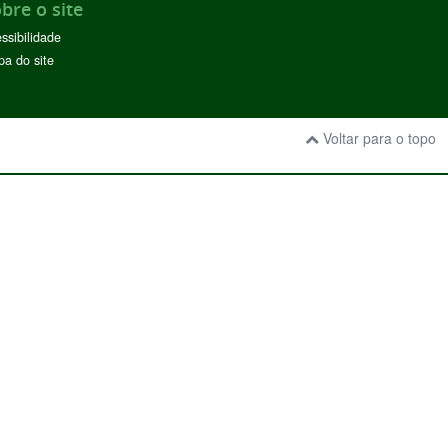
bre o site
ssibilidade
a do site
Voltar para o topo