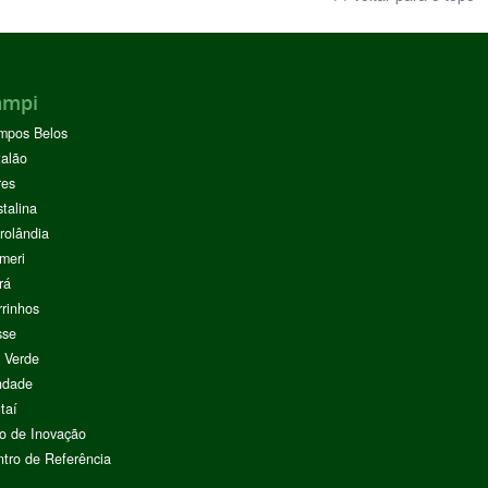
ampi
mpos Belos
alão
res
stalina
rolândia
meri
rá
rinhos
sse
 Verde
ndade
taí
o de Inovação
tro de Referência