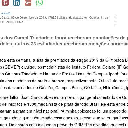
y
social2s
o: Sexta, 06 de Dezembro de 2019, 17h25
|
Última atualização em Quarta, 11 de
 de 2019, 14h38
s dos Campi Trindade e Iporá receberam premiações de p
deles, outros 23 estudantes receberam menções honrosa
ada esta semana, a lista de premiados da edição 2019 da Olimpíada B
as (OBMEP) divulgou os medalhistas do Instituto Federal Goiano (IF Go
, do Campus Trindade, e Hanna de Freitas Lima, do Campus Iporá, fora
sta das medalhas de prata e bronze, respectivamente. O Instituto re
tes das unidades de Catalão, Campos Belos, Cristalina, Hidrolândia, 
 medalha, Juan Carlos obteve o primeiro lugar geral do estado de Goiá
 de inscritos e 1500 medalhista de prata de todo Brasil ele está entre
taram a prata em nível nacional. “A minha colocação foi um pouco de 
, quando vi que tinha errado essa questão, pensei que se eu ganhasse
Juan. De acordo com o aluno, a prova da OBMEP é divertida, que estim