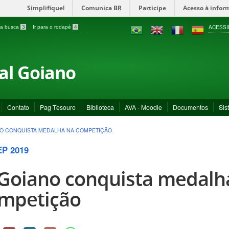
Simplifique!
Comunica BR
Participe
Acesso à infor
ACESSI
a a busca
3
Ir para o rodapé
4
ral Goiano
Contato
Pag Tesouro
Biblioteca
AVA - Moodle
Documentos
Sis
NO CONQUISTA MEDALHA NA COMPETIÇÃO
P 2019
 Goiano conquista medalh
mpetição