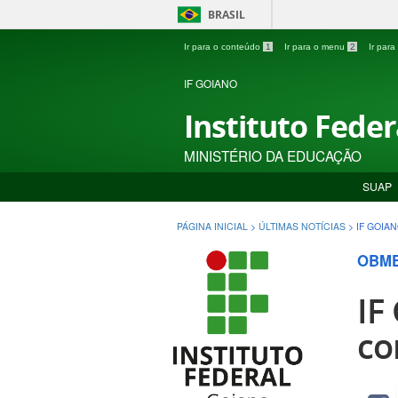
BRASIL
Ir para o conteúdo
1
Ir para o menu
2
Ir par
IF GOIANO
Instituto Fede
MINISTÉRIO DA EDUCAÇÃO
SUAP
PÁGINA INICIAL
>
ÚLTIMAS NOTÍCIAS
>
IF GOIA
OBME
IF
co