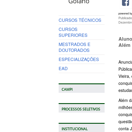
powered b
Publicad
CURSOS TÉCNICOS
Dezembro
CURSOS
SUPERIORES
Aluno
MESTRADOS E
Além 
DOUTORADOS
ESPECIALIZAÇÕES
Anunci
EAD
Públic
Vieira
conqui
CAMPI
estudan
Além da
milhões
PROCESSOS SELETIVOS
conquis
questão
conta 
INSTITUCIONAL