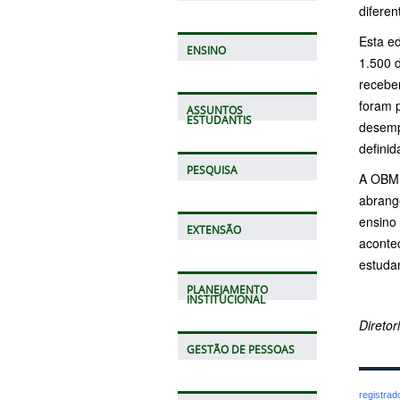
difere
Esta ed
ENSINO
1.500 d
recebe
foram 
ASSUNTOS
ESTUDANTIS
desemp
definid
PESQUISA
A OBMEP
abrang
ensino 
EXTENSÃO
acontec
estudan
PLANEJAMENTO
INSTITUCIONAL
Direto
GESTÃO DE PESSOAS
registra