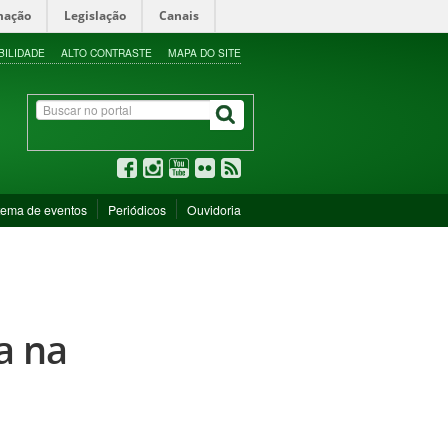
mação
Legislação
Canais
BILIDADE
ALTO CONTRASTE
MAPA DO SITE
tema de eventos
Periódicos
Ouvidoria
a na