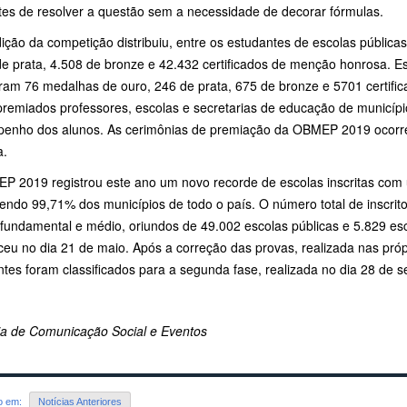
ntes de resolver a questão sem a necessidade de decorar fórmulas.
ição da competição distribuiu, entre os estudantes de escolas pública
e prata, 4.508 de bronze e 42.432 certificados de menção honrosa. Est
ram 76 medalhas de ouro, 246 de prata, 675 de bronze e 5701 certi
premiados professores, escolas e secretarias de educação de municíp
enho dos alunos. As cerimônias de premiação da OBMEP 2019 ocorre
a.
 2019 registrou este ano um novo recorde de escolas inscritas com um
endo 99,71% dos municípios de todo o país. O número total de inscrito
fundamental e médio, oriundos de 49.002 escolas públicas e 5.829 esco
eu no dia 21 de maio. Após a correção das provas, realizada nas próp
tes foram classificados para a segunda fase, realizada no dia 28 de 
ria de Comunicação Social e Eventos
do em:
Notícias Anteriores