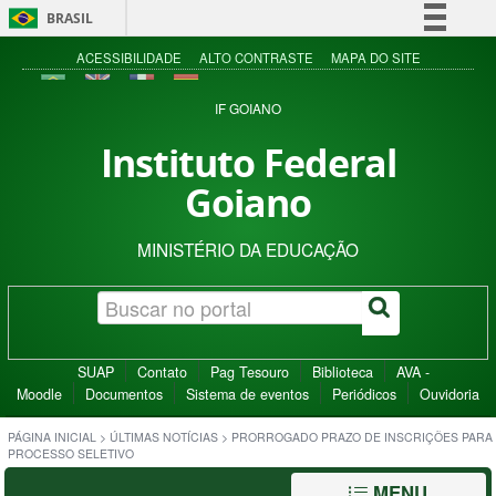
BRASIL
Simplifique!
ACESSIBILIDADE
ALTO CONTRASTE
MAPA DO SITE
Comunica BR
IF GOIANO
Participe
Instituto Federal
Acesso à informação
Goiano
Legislação
Canais
MINISTÉRIO DA EDUCAÇÃO
SUAP
Contato
Pag Tesouro
Biblioteca
AVA -
Moodle
Documentos
Sistema de eventos
Periódicos
Ouvidoria
PÁGINA INICIAL
>
ÚLTIMAS NOTÍCIAS
>
PRORROGADO PRAZO DE INSCRIÇÕES PARA
PROCESSO SELETIVO
MENU