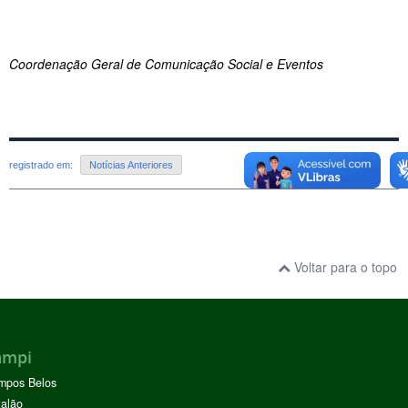
Coordenação Geral de Comunicação Social e Eventos
registrado em:
Notícias Anteriores
Voltar para o topo
ampi
mpos Belos
alão