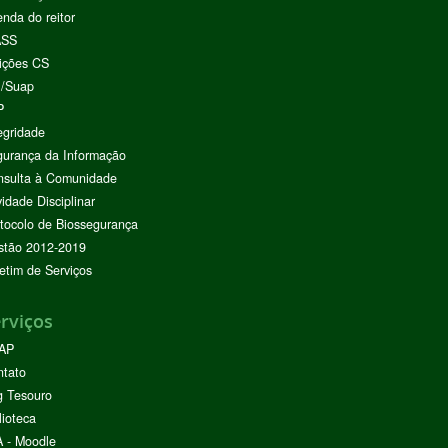
nda do reitor
ASS
ições CS
I/Suap
P
egridade
urança da Informação
nsulta à Comunidade
vidade Disciplinar
tocolo de Biossegurança
stão 2012-2019
etim de Serviços
rviços
AP
ntato
g Tesouro
lioteca
 - Moodle