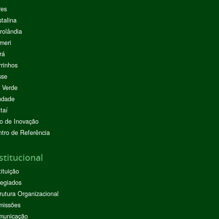
res
stalina
rolândia
meri
rá
rinhos
sse
 Verde
ndade
taí
o de Inovação
tro de Referência
stitucional
tituição
egiados
rutura Organizacional
missões
municação