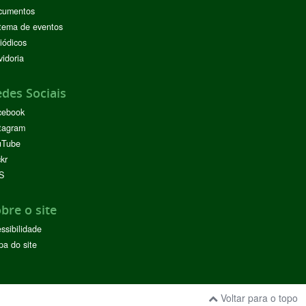
cumentos
tema de eventos
iódicos
idoria
des Sociais
cebook
tagram
uTube
ckr
S
bre o site
ssibilidade
a do site
Voltar para o topo