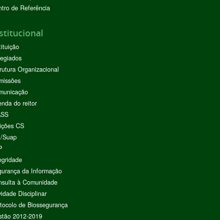
tro de Referência
stitucional
tituição
egiados
rutura Organizacional
missões
municação
nda do reitor
ASS
ições CS
I/Suap
P
egridade
urança da Informação
nsulta à Comunidade
vidade Disciplinar
tocolo de Biossegurança
stão 2012-2019