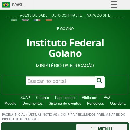
BRASIL
Simplifique!
ACESSIBILIDADE
ALTO CONTRASTE
MAPA DO SITE
Comunica BR
IF GOIANO
Participe
Instituto Federal
Acesso à informação
Goiano
Legislação
Canais
MINISTÉRIO DA EDUCAÇÃO
SUAP
Contato
Pag Tesouro
Biblioteca
AVA -
Moodle
Documentos
Sistema de eventos
Periódicos
Ouvidoria
PÁGINA INICIAL
>
ÚLTIMAS NOTÍCIAS
>
CONFIRA RESULTADOS PRELIMINARES DO
PIPECTI DE DEZEMBRO
MENU