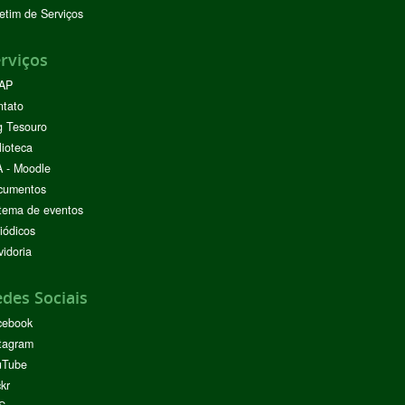
etim de Serviços
rviços
AP
ntato
g Tesouro
lioteca
 - Moodle
cumentos
tema de eventos
iódicos
idoria
des Sociais
cebook
tagram
uTube
ckr