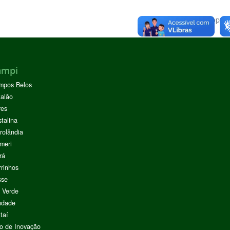
Voltar para o topo
ampi
mpos Belos
alão
res
stalina
rolândia
meri
rá
rinhos
sse
 Verde
ndade
taí
o de Inovação