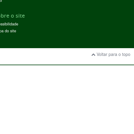
S
bre o site
ssibilidade
a do site
Voltar para o topo