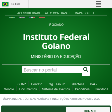
BRASIL
Simplifique!
ACESSIBILIDADE
ALTO CONTRASTE
MAPA DO SITE
Comunica BR
IF GOIANO
Participe
Instituto Federal
Acesso à informação
Goiano
Legislação
Canais
MINISTÉRIO DA EDUCAÇÃO
SUAP
Contato
Pag Tesouro
Biblioteca
AVA -
Moodle
Documentos
Sistema de eventos
Periódicos
Ouvidoria
PÁGINA INICIAL
>
ÚLTIMAS NOTÍCIAS
>
INSCRIÇÕES ABERTAS NO SISU 2020
MENU