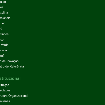
alão
res
stalina
rolândia
meri
rá
rinhos
sse
 Verde
ndade
taí
o de Inovação
tro de Referência
stitucional
tituição
egiados
rutura Organizacional
missões