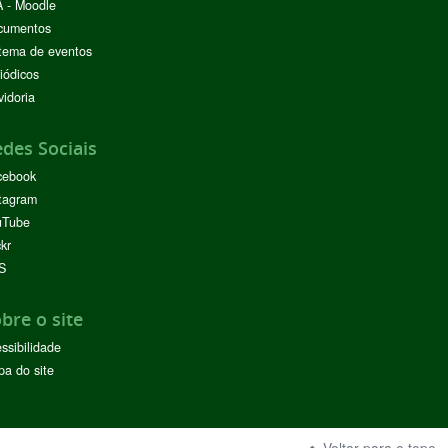
 - Moodle
cumentos
tema de eventos
iódicos
idoria
des Sociais
cebook
tagram
uTube
ckr
S
bre o site
ssibilidade
a do site