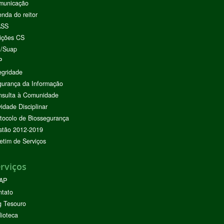
municação
nda do reitor
ASS
ições CS
I/Suap
P
egridade
urança da Informação
nsulta à Comunidade
vidade Disciplinar
tocolo de Biossegurança
stão 2012-2019
etim de Serviços
rviços
AP
ntato
g Tesouro
lioteca