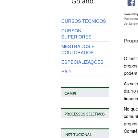
powered b
Publicad
CURSOS TÉCNICOS
de Janei
CURSOS
SUPERIORES
Propo
MESTRADOS E
DOUTORADOS
O Insti
ESPECIALIZAÇÕES
propost
EAD
podem 
As sel
dia 10
CAMPI
finance
No que
PROCESSOS SELETIVOS
comuni
propos
Comitê
INSTITUCIONAL