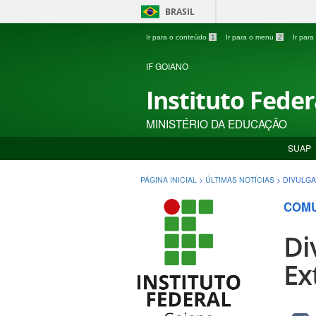
BRASIL
Ir para o conteúdo
1
Ir para o menu
2
Ir par
IF GOIANO
Instituto Fede
MINISTÉRIO DA EDUCAÇÃO
SUAP
PÁGINA INICIAL
>
ÚLTIMAS NOTÍCIAS
>
DIVULGA
COMU
Di
Ex