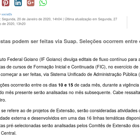
y
social2s
o: Segunda, 20 de Janeiro de 2020, 14h04
|
Última atualização em Segunda, 27
ro de 2020, 13h20
stas podem ser feitas via Suap. Seleções ocorrem entre
tuto Federal Goiano (IF Goiano) divulga editais de fluxo contínuo para
as de cursos de Formação Inicial e Continuada (FIC), no exercício de 
começar a ser feitas, via Sistema Unificado de Administração Pública
eções ocorrerão entre os dias
10 e 15
de cada mês, durante a vigência 
 do mês presente serão analisadas no mês subsequente. Cabe ressalta
iro.
 se refere ao de projetos de Extensão, serão consideradas atividades 
dade externa e desenvolvidos em uma das 16 linhas temáticas disponí
tas pré-selecionadas serão analisadas pelos Comitês de Extensão do
 Central.