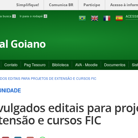
Simplifique!
Comunica BR
Participe
Acesso à infor
ACESSI
a a busca
3
Ir para o rodapé
4
ral Goiano
Contato
Pag Tesouro
Biblioteca
AVA - Moodle
Documentos
Sis
DOS EDITAIS PARA PROJETOS DE EXTENSÃO E CURSOS FIC
NIDADE
vulgados editais para proj
tensão e cursos FIC