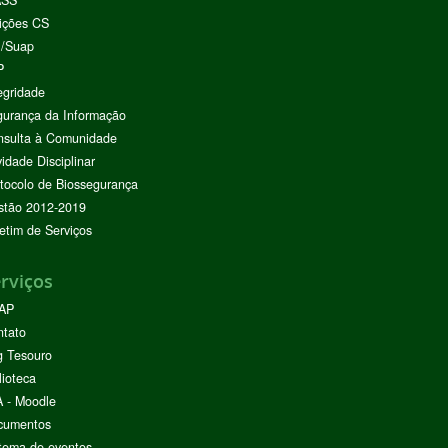
ASS
ições CS
I/Suap
P
egridade
urança da Informação
nsulta à Comunidade
vidade Disciplinar
tocolo de Biossegurança
stão 2012-2019
etim de Serviços
rviços
AP
ntato
g Tesouro
lioteca
 - Moodle
cumentos
tema de eventos