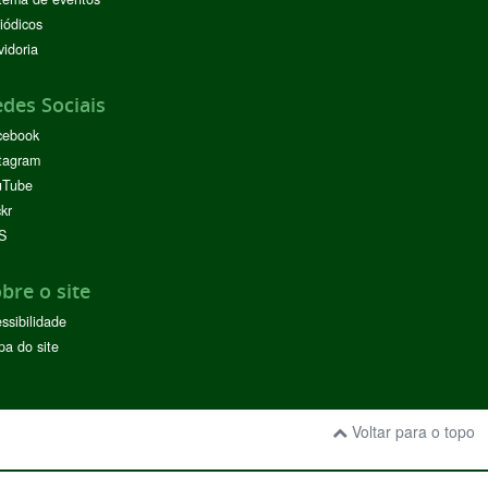
iódicos
idoria
des Sociais
cebook
tagram
uTube
ckr
S
bre o site
ssibilidade
a do site
Voltar para o topo