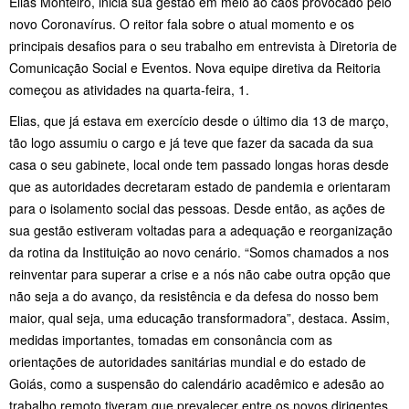
Elias Monteiro, inicia sua gestão em meio ao caos provocado pelo
novo Coronavírus. O reitor fala sobre o atual momento e os
principais desafios para o seu trabalho em entrevista à Diretoria de
Comunicação Social e Eventos. Nova equipe diretiva da Reitoria
começou as atividades na quarta-feira, 1.
Elias, que já estava em exercício desde o último dia 13 de março,
tão logo assumiu o cargo e já teve que fazer da sacada da sua
casa o seu gabinete, local onde tem passado longas horas desde
que as autoridades decretaram estado de pandemia e orientaram
para o isolamento social das pessoas. Desde então, as ações de
sua gestão estiveram voltadas para a adequação e reorganização
da rotina da Instituição ao novo cenário. “Somos chamados a nos
reinventar para superar a crise e a nós não cabe outra opção que
não seja a do avanço, da resistência e da defesa do nosso bem
maior, qual seja, uma educação transformadora”, destaca. Assim,
medidas importantes, tomadas em consonância com as
orientações de autoridades sanitárias mundial e do estado de
Goiás, como a suspensão do calendário acadêmico e adesão ao
trabalho remoto tiveram que prevalecer entre os novos dirigentes.