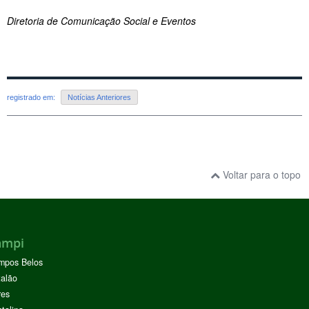
Diretoria de Comunicação Social e Eventos
registrado em:
Notícias Anteriores
Voltar para o topo
ampi
mpos Belos
alão
res