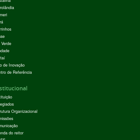
stalina
rolândia
meri
rá
rinhos
sse
 Verde
ndade
taí
o de Inovação
tro de Referência
stitucional
tituição
egiados
rutura Organizacional
missões
municação
nda do reitor