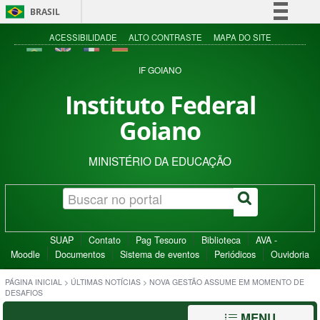
BRASIL
Simplifique!
ACESSIBILIDADE
ALTO CONTRASTE
MAPA DO SITE
Comunica BR
IF GOIANO
Participe
Instituto Federal
Acesso à informação
Goiano
Legislação
Canais
MINISTÉRIO DA EDUCAÇÃO
SUAP
Contato
Pag Tesouro
Biblioteca
AVA -
Moodle
Documentos
Sistema de eventos
Periódicos
Ouvidoria
PÁGINA INICIAL
>
ÚLTIMAS NOTÍCIAS
>
NOVA GESTÃO ASSUME EM MOMENTO DE
DESAFIOS
MENU