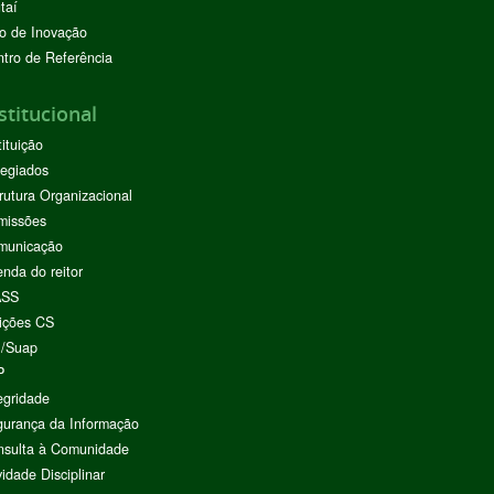
taí
o de Inovação
tro de Referência
stitucional
tituição
egiados
rutura Organizacional
missões
municação
nda do reitor
ASS
ições CS
I/Suap
P
egridade
urança da Informação
nsulta à Comunidade
vidade Disciplinar