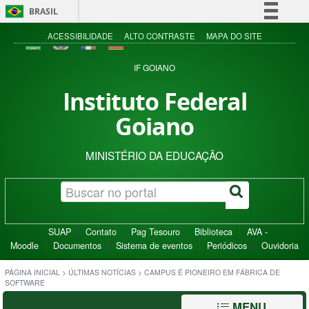
BRASIL
Simplifique!
ACESSIBILIDADE
ALTO CONTRASTE
MAPA DO SITE
Comunica BR
IF GOIANO
Participe
Instituto Federal
Acesso à informação
Goiano
Legislação
Canais
MINISTÉRIO DA EDUCAÇÃO
SUAP
Contato
Pag Tesouro
Biblioteca
AVA -
Moodle
Documentos
Sistema de eventos
Periódicos
Ouvidoria
PÁGINA INICIAL
>
ÚLTIMAS NOTÍCIAS
>
CAMPUS É PIONEIRO EM FÁBRICA DE
SOFTWARE
MENU