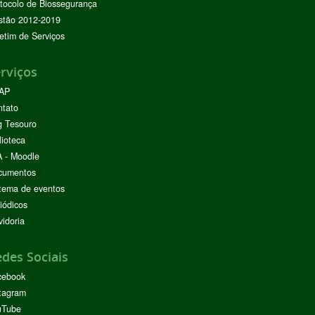
tocolo de Biossegurança
stão 2012-2019
etim de Serviços
rviços
AP
ntato
g Tesouro
lioteca
 - Moodle
cumentos
tema de eventos
iódicos
idoria
des Sociais
cebook
tagram
uTube