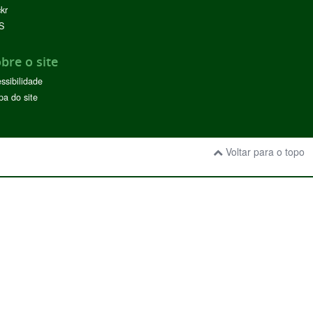
ckr
S
bre o site
ssibilidade
a do site
Voltar para o topo