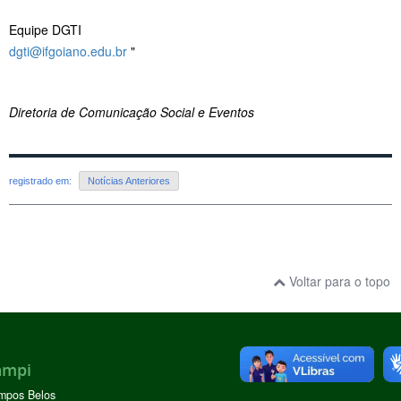
Equipe DGTI
dgti@ifgoiano.edu.br
"
Diretoria de Comunicação Social e Eventos
registrado em:
Notícias Anteriores
Voltar para o topo
ampi
mpos Belos