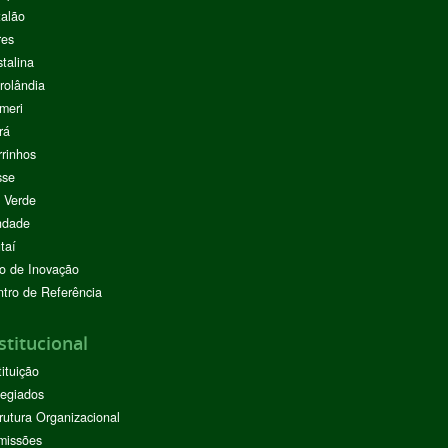
alão
res
stalina
rolândia
meri
rá
rinhos
sse
 Verde
ndade
taí
o de Inovação
tro de Referência
stitucional
tituição
egiados
rutura Organizacional
missões