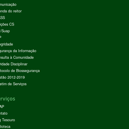
municação
nda do reitor
ASS
ições CS
I/Suap
P
egridade
urança da Informação
nsulta à Comunidade
vidade Disciplinar
tocolo de Biossegurança
stão 2012-2019
etim de Serviços
rviços
AP
ntato
g Tesouro
lioteca