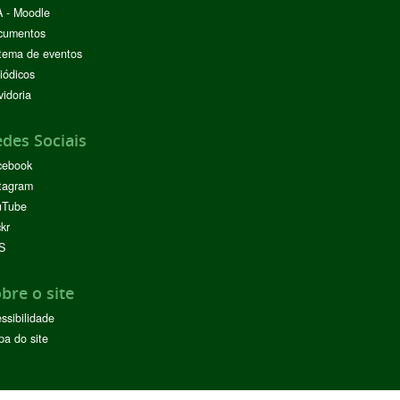
 - Moodle
cumentos
tema de eventos
iódicos
idoria
des Sociais
cebook
tagram
uTube
ckr
S
bre o site
ssibilidade
a do site