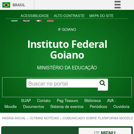
BRASIL
Simplifique!
ACESSIBILIDADE
ALTO CONTRASTE
MAPA DO SITE
Comunica BR
IF GOIANO
Participe
Instituto Federal
Acesso à informação
Goiano
Legislação
Canais
MINISTÉRIO DA EDUCAÇÃO
SUAP
Contato
Pag Tesouro
Biblioteca
AVA -
Moodle
Documentos
Sistema de eventos
Periódicos
Ouvidoria
PÁGINA INICIAL
>
ÚLTIMAS NOTÍCIAS
>
COMUNICADO SOBRE PLATAFORMA MOODLE
MENU