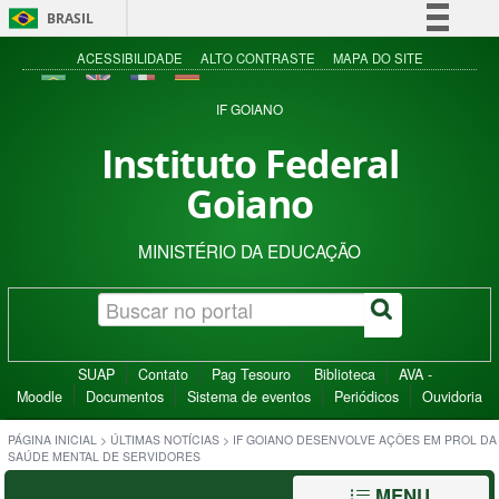
BRASIL
Simplifique!
ACESSIBILIDADE
ALTO CONTRASTE
MAPA DO SITE
Comunica BR
IF GOIANO
Participe
Instituto Federal
Acesso à informação
Goiano
Legislação
Canais
MINISTÉRIO DA EDUCAÇÃO
SUAP
Contato
Pag Tesouro
Biblioteca
AVA -
Moodle
Documentos
Sistema de eventos
Periódicos
Ouvidoria
PÁGINA INICIAL
>
ÚLTIMAS NOTÍCIAS
>
IF GOIANO DESENVOLVE AÇÕES EM PROL DA
SAÚDE MENTAL DE SERVIDORES
MENU