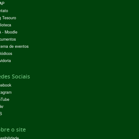
AP
ntato
g Tesouro
lioteca
 - Moodle
cumentos
tema de eventos
iódicos
idoria
des Sociais
cebook
tagram
uTube
ckr
S
bre o site
ssibilidade