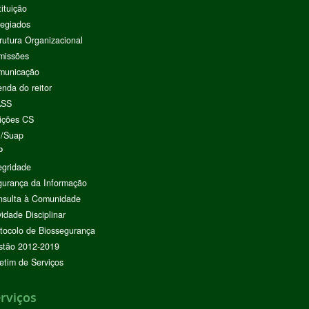
tituição
egiados
rutura Organizacional
missões
municação
nda do reitor
ASS
ições CS
I/Suap
P
egridade
urança da Informação
nsulta à Comunidade
vidade Disciplinar
tocolo de Biossegurança
stão 2012-2019
etim de Serviços
rviços