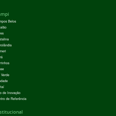
ampi
mpos Belos
alão
res
stalina
rolândia
meri
rá
rinhos
sse
 Verde
ndade
taí
o de Inovação
tro de Referência
stitucional