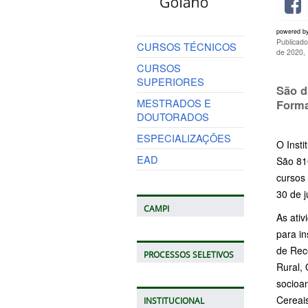
powered b
Publicado
CURSOS TÉCNICOS
de 2020,
CURSOS
SUPERIORES
São d
MESTRADOS E
Forma
DOUTORADOS
ESPECIALIZAÇÕES
O Inst
EAD
São 81
cursos 
30 de j
CAMPI
As ativ
para in
de Rece
PROCESSOS SELETIVOS
Rural, 
socioa
Cereais
INSTITUCIONAL