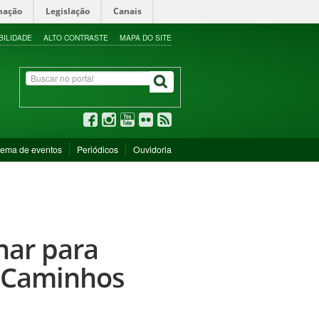
mação
Legislação
Canais
BILIDADE
ALTO CONTRASTE
MAPA DO SITE
tema de eventos
Periódicos
Ouvidoria
nar para
 Caminhos