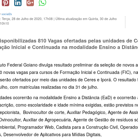
y
social2s
: Terça, 28 de Julho de 2020, 17h08
|
Última atualização em Quinta, 30 de Julho
 10h10
isponibilizadas 810 Vagas ofertadas pelas unidades de C
ção Inicial e Continuada na modalidade Ensino a Distân
ituto Federal Goiano divulga resultado preliminar da seleção de novo
0 novas vagas para cursos de Formação Inicial e Continuada (FIC), na
serão ofertados por meio das unidades de Ceres e Iporá. O resultado f
ulho, com matrículas realizadas no dia 31 de julho.
idades ocorerrão na modalidade Ensino a Distância (EaD) e ocorrerão a 
scrição, como escolaridade e idade mínima exigidas, estão previstos n
pcionista, Bovinocultor de corte, Auxiliar Pedagógico, Agente de Ass
Ovinocultor, Auxiliar de Agropecuária, Agente de Gestão de resíduos 
mbiental, Programador Web, Cadista para a Construção Civil, Operad
, Desenvolvedor de Aplicativos para Mídias Digitais,