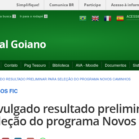
Simplifique!
Comunica BR
Participe
Acesso à infor
ACESSI
a a busca
3
Ir para o rodapé
4
ral Goiano
Contato
Pag Tesouro
Biblioteca
AVA - Moodle
Documentos
Sis
DO RESULTADO PRELIMINAR PARA SELEÇÃO DO PROGRAMA NOVOS CAMINHOS
OS FIC
vulgado resultado prelimi
leção do programa Novos