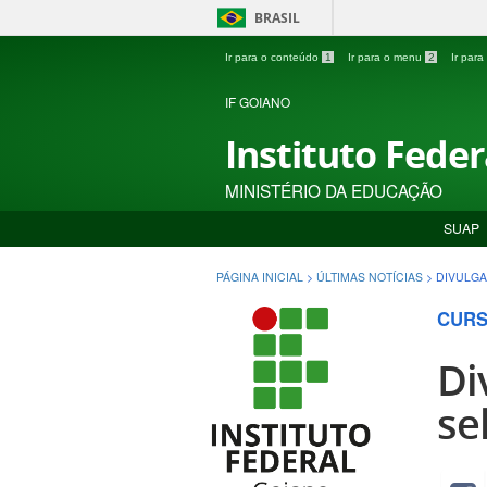
BRASIL
Ir para o conteúdo
1
Ir para o menu
2
Ir par
IF GOIANO
Instituto Fede
MINISTÉRIO DA EDUCAÇÃO
SUAP
PÁGINA INICIAL
>
ÚLTIMAS NOTÍCIAS
>
DIVULGA
CURS
Di
se