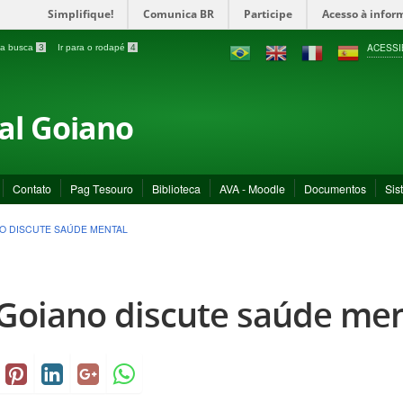
Simplifique!
Comunica BR
Participe
Acesso à infor
ACESSI
a a busca
3
Ir para o rodapé
4
ral Goiano
Contato
Pag Tesouro
Biblioteca
AVA - Moodle
Documentos
Sis
NO DISCUTE SAÚDE MENTAL
 Goiano discute saúde men