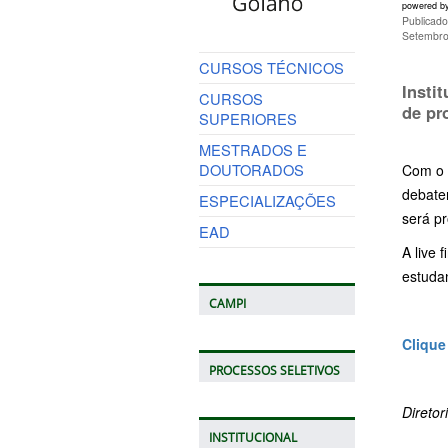
powered b
Publicad
Setembro
CURSOS TÉCNICOS
Insti
CURSOS
de pr
SUPERIORES
MESTRADOS E
DOUTORADOS
Com o t
debate
ESPECIALIZAÇÕES
será p
EAD
A live 
estudan
CAMPI
Clique
PROCESSOS SELETIVOS
Direto
INSTITUCIONAL