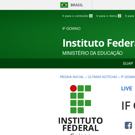
BRASIL
Ir para o conteúdo
1
Ir para o menu
2
Ir par
IF GOIANO
Instituto Fede
MINISTÉRIO DA EDUCAÇÃO
SUAP
PÁGINA INICIAL
>
ÚLTIMAS NOTÍCIAS
>
IF GOIA
LIVE
IF