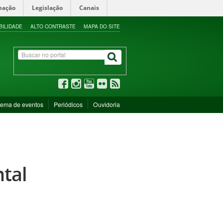
mação
Legislação
Canais
BILIDADE
ALTO CONTRASTE
MAPA DO SITE
tema de eventos
Periódicos
Ouvidoria
tal