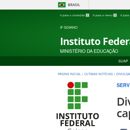
BRASIL
Ir para o conteúdo
1
Ir para o menu
2
Ir par
IF GOIANO
Instituto Fede
MINISTÉRIO DA EDUCAÇÃO
SUAP
PÁGINA INICIAL
>
ÚLTIMAS NOTÍCIAS
>
DIVULGA
SERV
Di
ca