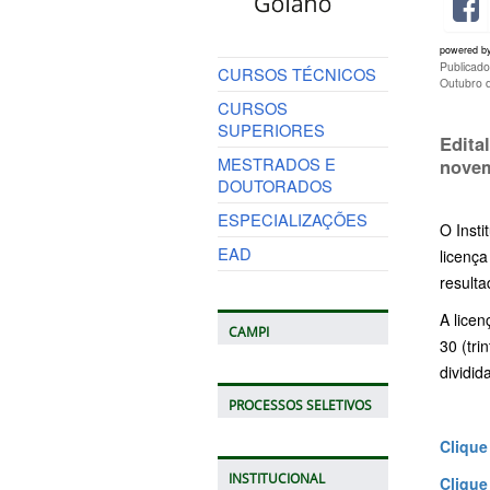
powered b
Publicad
CURSOS TÉCNICOS
Outubro 
CURSOS
SUPERIORES
Edita
MESTRADOS E
novem
DOUTORADOS
ESPECIALIZAÇÕES
O Insti
EAD
licenç
resulta
A licen
CAMPI
30 (tri
dividid
PROCESSOS SELETIVOS
Clique
INSTITUCIONAL
Clique