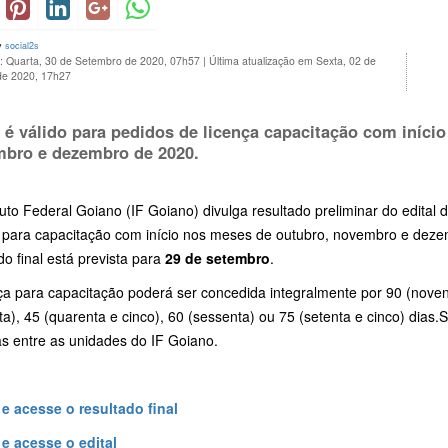
y
social2s
o: Quarta, 30 de Setembro de 2020, 07h57
|
Última atualização em Sexta, 02 de
de 2020, 17h27
l é válido para pedidos de licença capacitação com iníci
bro e dezembro de 2020.
tuto Federal Goiano (IF Goiano) divulga resultado preliminar do edital 
a para capacitação com início nos meses de outubro, novembro e deze
do final está prevista para
29 de setembro
.
ça para capacitação poderá ser concedida integralmente por 90 (noven
nta), 45 (quarenta e cinco), 60 (sessenta) ou 75 (setenta e cinco) dias
as entre as unidades do IF Goiano.
 e acesse o resultado final
 e acesse o edital