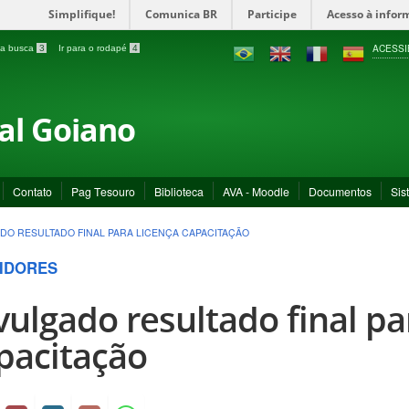
Simplifique!
Comunica BR
Participe
Acesso à infor
ACESSI
a a busca
3
Ir para o rodapé
4
ral Goiano
Contato
Pag Tesouro
Biblioteca
AVA - Moodle
Documentos
Sis
DO RESULTADO FINAL PARA LICENÇA CAPACITAÇÃO
IDORES
vulgado resultado final pa
pacitação