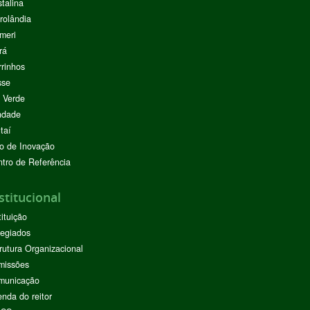
stalina
rolândia
meri
rá
rinhos
sse
 Verde
ndade
taí
o de Inovação
tro de Referência
stitucional
tituição
egiados
rutura Organizacional
missões
municação
nda do reitor