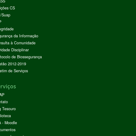
ASS
ições CS
I/Suap
P
egridade
urança da Informação
nsulta à Comunidade
vidade Disciplinar
tocolo de Biossegurança
stão 2012-2019
etim de Serviços
rviços
AP
ntato
g Tesouro
lioteca
 - Moodle
cumentos