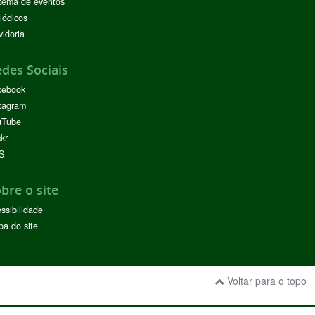
tema de eventos
iódicos
idoria
des Sociais
cebook
tagram
uTube
ckr
S
bre o site
ssibilidade
a do site
Voltar para o topo