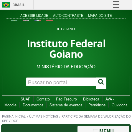
BRASIL
Simplifique!
ACESSIBILIDADE
ALTO CONTRASTE
MAPA DO SITE
Comunica BR
IF GOIANO
Participe
Instituto Federal
Acesso à informação
Goiano
Legislação
Canais
MINISTÉRIO DA EDUCAÇÃO
SUAP
Contato
Pag Tesouro
Biblioteca
AVA -
Moodle
Documentos
Sistema de eventos
Periódicos
Ouvidoria
PÁGINA INICIAL
>
ÚLTIMAS NOTÍCIAS
>
PARTICIPE DA SEMANA DE VALORIZAÇÃO DO
SERVIDOR
MENU