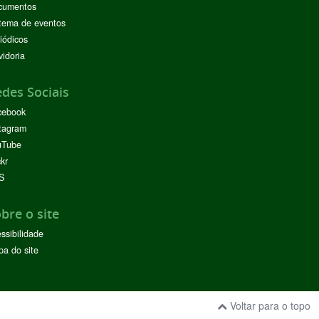
cumentos
tema de eventos
iódicos
idoria
des Sociais
cebook
tagram
uTube
ckr
S
bre o site
ssibilidade
a do site
Voltar para o topo