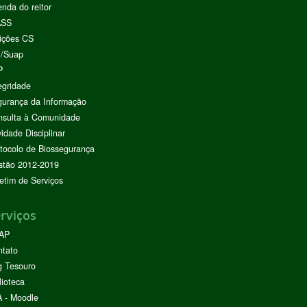
nda do reitor
ASS
ições CS
I/Suap
P
egridade
urança da Informação
nsulta à Comunidade
vidade Disciplinar
tocolo de Biossegurança
stão 2012-2019
etim de Serviços
rviços
AP
ntato
g Tesouro
lioteca
 - Moodle