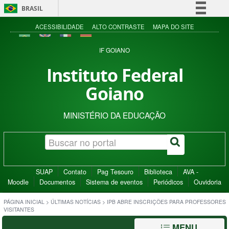
BRASIL
Simplifique!
ACESSIBILIDADE
ALTO CONTRASTE
MAPA DO SITE
Comunica BR
IF GOIANO
Participe
Instituto Federal
Acesso à informação
Goiano
Legislação
Canais
MINISTÉRIO DA EDUCAÇÃO
SUAP
Contato
Pag Tesouro
Biblioteca
AVA -
Moodle
Documentos
Sistema de eventos
Periódicos
Ouvidoria
PÁGINA INICIAL
>
ÚLTIMAS NOTÍCIAS
>
IPB ABRE INSCRIÇÕES PARA PROFESSORES
VISITANTES
MENU