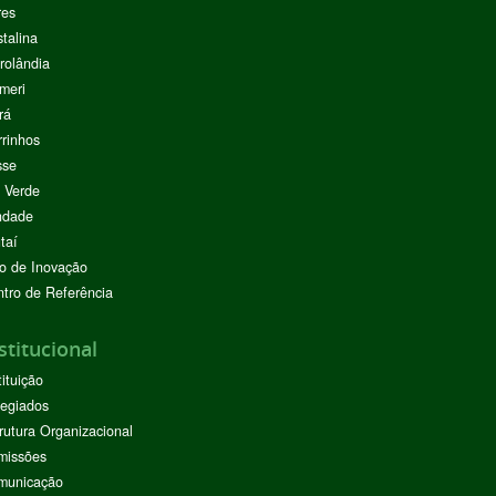
res
stalina
rolândia
meri
rá
rinhos
sse
 Verde
ndade
taí
o de Inovação
tro de Referência
stitucional
tituição
egiados
rutura Organizacional
missões
municação