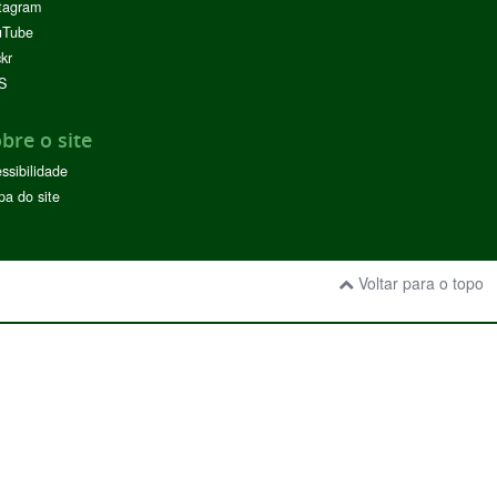
tagram
uTube
ckr
S
bre o site
ssibilidade
a do site
Voltar para o topo