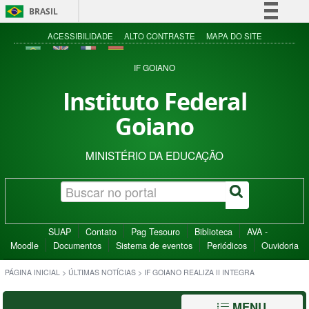
BRASIL
Simplifique!
ACESSIBILIDADE
ALTO CONTRASTE
MAPA DO SITE
Comunica BR
IF GOIANO
Participe
Instituto Federal
Acesso à informação
Goiano
Legislação
Canais
MINISTÉRIO DA EDUCAÇÃO
SUAP
Contato
Pag Tesouro
Biblioteca
AVA -
Moodle
Documentos
Sistema de eventos
Periódicos
Ouvidoria
PÁGINA INICIAL
>
ÚLTIMAS NOTÍCIAS
>
IF GOIANO REALIZA II INTEGRA
MENU