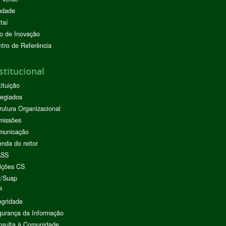
ndade
taí
o de Inovação
tro de Referência
stitucional
tituição
egiados
rutura Organizacional
missões
municação
nda do reitor
ASS
ições CS
I/Suap
P
egridade
urança da Informação
nsulta à Comunidade