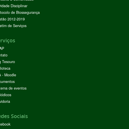
vidade Disciplinar
tocolo de Biossegurança
stão 2012-2019
etim de Serviços
rviços
AP
ntato
g Tesouro
lioteca
 - Moodle
cumentos
tema de eventos
iódicos
idoria
des Sociais
cebook