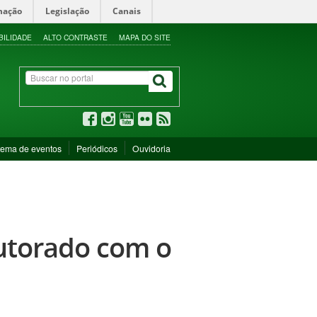
mação
Legislação
Canais
BILIDADE
ALTO CONTRASTE
MAPA DO SITE
tema de eventos
Periódicos
Ouvidoria
outorado com o