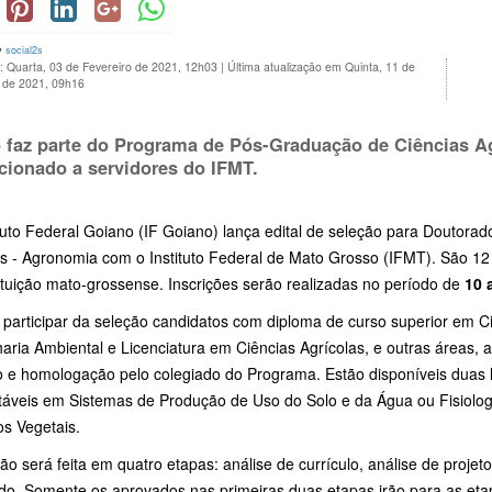
y
social2s
: Quarta, 03 de Fevereiro de 2021, 12h03
|
Última atualização em Quinta, 11 de
o de 2021, 09h16
 faz parte do Programa de Pós-Graduação de Ciências A
ecionado a servidores do IFMT.
tuto Federal Goiano (IF Goiano) lança edital de seleção para Doutorado 
s - Agronomia com o Instituto Federal de Mato Grosso (IFMT). São 12 
ituição mato-grossense. Inscrições serão realizadas no período de
10 
articipar da seleção candidatos com diploma de curso superior em Ciê
ria Ambiental e Licenciatura em Ciências Agrícolas, e outras áreas, a
o e homologação pelo colegiado do Programa. Estão disponíveis duas l
táveis em Sistemas de Produção de Uso do Solo e da Água ou Fisiolog
os Vegetais.
ão será feita em quatro etapas: análise de currículo, análise de projeto
do. Somente os aprovados nas primeiras duas etapas irão para as etap