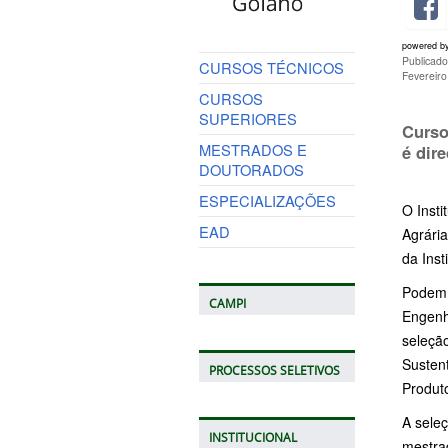
powered b
Publicado
CURSOS TÉCNICOS
Fevereir
CURSOS
SUPERIORES
Curso
MESTRADOS E
é dir
DOUTORADOS
ESPECIALIZAÇÕES
O Insti
EAD
Agrária
da Inst
Podem p
CAMPI
Engenha
seleçã
Susten
PROCESSOS SELETIVOS
Produt
A seleç
INSTITUCIONAL
mestra