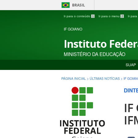
BRASIL
Ir para o conteúdo
1
Ir para o menu
2
Ir par
IF GOIANO
Instituto Fede
MINISTÉRIO DA EDUCAÇÃO
SUAP
PÁGINA INICIAL
>
ÚLTIMAS NOTÍCIAS
>
IF GOIA
DINT
IF
IF