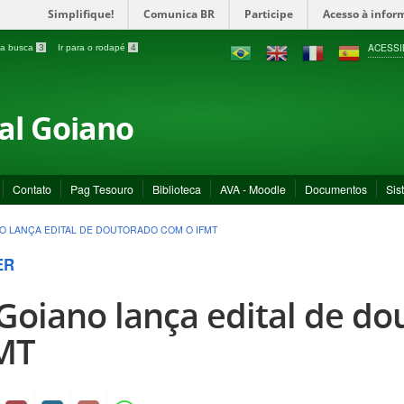
Simplifique!
Comunica BR
Participe
Acesso à infor
ACESSI
a a busca
3
Ir para o rodapé
4
ral Goiano
Contato
Pag Tesouro
Biblioteca
AVA - Moodle
Documentos
Sis
NO LANÇA EDITAL DE DOUTORADO COM O IFMT
ER
 Goiano lança edital de d
MT