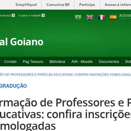
Simplifique!
Comunica BR
Participe
Acesso à infor
ACESSI
a a busca
3
Ir para o rodapé
4
ral Goiano
Contato
Pag Tesouro
Biblioteca
AVA - Moodle
Documentos
Sis
O DE PROFESSORES E PRÁTICAS EDUCATIVAS: CONFIRA INSCRIÇÕES HOMOLOGAD
GRADUÇÃO
rmação de Professores e P
ucativas: confira inscriçõe
mologadas