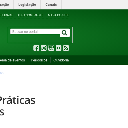
mação
Legislação
Canais
BILIDADE
ALTO CONTRASTE
MAPA DO SITE
tema de eventos
Periódicos
Ouvidoria
AS
ráticas
s