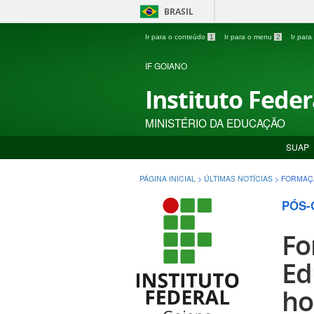
BRASIL
Ir para o conteúdo
1
Ir para o menu
2
Ir par
IF GOIANO
Instituto Fede
MINISTÉRIO DA EDUCAÇÃO
SUAP
PÁGINA INICIAL
>
ÚLTIMAS NOTÍCIAS
>
FORMAÇÃ
PÓS-
Fo
Ed
ho