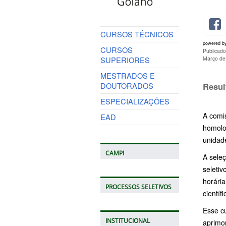
CURSOS TÉCNICOS
powered b
CURSOS
Publicado
SUPERIORES
Março de
MESTRADOS E
DOUTORADOS
Resul
ESPECIALIZAÇÕES
A comi
EAD
homolo
unidad
CAMPI
A seleç
seletiv
horári
PROCESSOS SELETIVOS
científ
Esse c
INSTITUCIONAL
aprimo