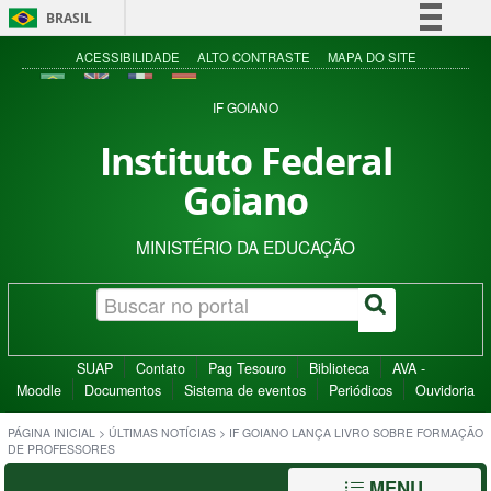
BRASIL
Simplifique!
ACESSIBILIDADE
ALTO CONTRASTE
MAPA DO SITE
Comunica BR
IF GOIANO
Participe
Instituto Federal
Acesso à informação
Goiano
Legislação
Canais
MINISTÉRIO DA EDUCAÇÃO
SUAP
Contato
Pag Tesouro
Biblioteca
AVA -
Moodle
Documentos
Sistema de eventos
Periódicos
Ouvidoria
PÁGINA INICIAL
>
ÚLTIMAS NOTÍCIAS
>
IF GOIANO LANÇA LIVRO SOBRE FORMAÇÃO
DE PROFESSORES
MENU