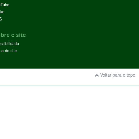
uTube
ckr
S
bre o site
ssibilidade
a do site
Voltar para o topo