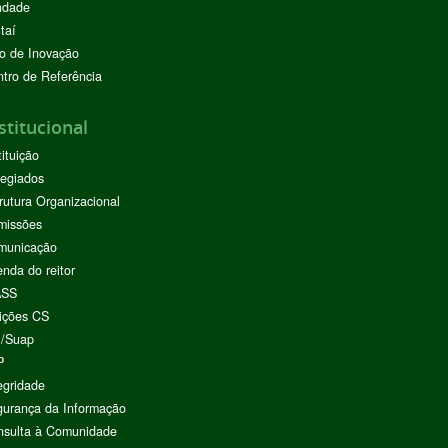
ndade
taí
o de Inovação
tro de Referência
stitucional
tituição
egiados
rutura Organizacional
missões
municação
nda do reitor
ASS
ições CS
I/Suap
P
egridade
urança da Informação
nsulta à Comunidade