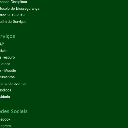
vidade Disciplinar
tocolo de Biossegurança
stão 2012-2019
etim de Serviços
rviços
AP
ntato
g Tesouro
lioteca
 - Moodle
cumentos
tema de eventos
iódicos
idoria
des Sociais
cebook
tagram