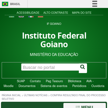
BRASIL
Simplifique!
ACESSIBILIDADE
ALTO CONTRASTE
MAPA DO SITE
Comunica BR
IF GOIANO
Participe
Instituto Federal
Acesso à informação
Goiano
Legislação
Canais
MINISTÉRIO DA EDUCAÇÃO
SUAP
Contato
Pag Tesouro
Biblioteca
AVA -
Moodle
Documentos
Sistema de eventos
Periódicos
Ouvidoria
PÁGINA INICIAL
>
ÚLTIMAS NOTÍCIAS
>
CONFIRA RESULTADO FINAL DO PROCESSO
SELETIVO
MENU