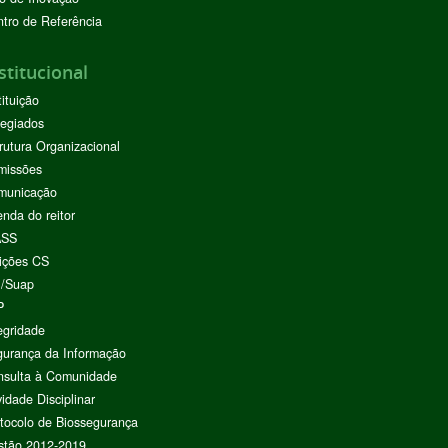
tro de Referência
stitucional
tituição
egiados
rutura Organizacional
missões
municação
nda do reitor
ASS
ições CS
I/Suap
P
egridade
urança da Informação
nsulta à Comunidade
vidade Disciplinar
tocolo de Biossegurança
stão 2012-2019