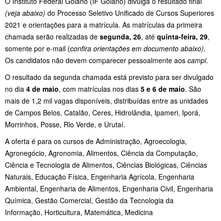
O Instituto Federal Goiano (IF Goiano) divulga o resultado final
(veja abaixo)
do Processo Seletivo Unificado de Cursos Superiores
2021 e orientações para a matrícula. As matrículas da primeira
chamada serão realizadas de
segunda, 26
, até
quinta-feira, 29
,
somente por e-mail (
confira orientações em documento abaixo)
.
Os candidatos não devem comparecer pessoalmente aos
campi
.
O resultado da segunda chamada está previsto para ser divulgado
no dia
4 de maio
, com matrículas nos dias
5 e 6 de maio
. São
mais de 1,2 mil vagas disponíveis, distribuídas entre as unidades
de Campos Belos, Catalão, Ceres, Hidrolândia, Ipameri, Iporá,
Morrinhos, Posse, Rio Verde, e Urutaí.
A oferta é para os cursos de Administração, Agroecologia,
Agronegócio, Agronomia, Alimentos, Ciência da Computação,
Ciência e Tecnologia de Alimentos, Ciências Biológicas, Ciências
Naturais, Educação Física, Engenharia Agrícola, Engenharia
Ambiental, Engenharia de Alimentos, Engenharia Civil, Engenharia
Química, Gestão Comercial, Gestão da Tecnologia da
Informação, Horticultura, Matemática, Medicina