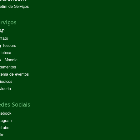
etim de Serviços
rviços
AP
ntato
g Tesouro
lioteca
 - Moodle
cumentos
tema de eventos
iódicos
idoria
des Sociais
cebook
tagram
uTube
ckr