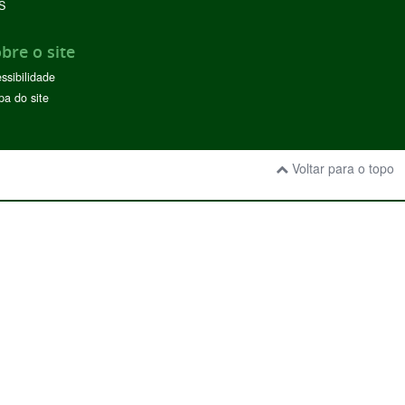
S
bre o site
ssibilidade
a do site
Voltar para o topo