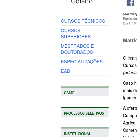
powered b
Publicado
CURSOS TÉCNICOS
2021, 10
CURSOS
SUPERIORES
Matrí
MESTRADOS E
DOUTORADOS
O Inst
ESPECIALIZAÇÕES
Cursos
EAD
(orient
Caso h
mais de
CAMPI
Ipameri
A ofert
PROCESSOS SELETIVOS
Comput
Agríco
Comerc
INSTITUCIONAL