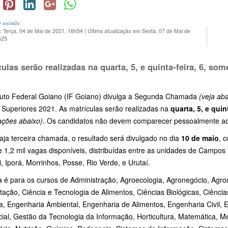
y
social2s
: Terça, 04 de Mai de 2021, 16h54
|
Última atualização em Sexta, 07 de Mai de
h25
culas serão realizadas na
quarta, 5, e quinta-feira, 6
, some
ituto Federal Goiano (IF Goiano) divulga a Segunda Chamada
(veja aba
 Superiores 2021. As matrículas serão realizadas na
quarta, 5, e quint
ações abaixo)
. Os candidatos não devem comparecer pessoalmente a
aja terceira chamada, o resultado será divulgado no dia
10 de maio
, 
 1,2 mil vagas disponíveis, distribuídas entre as unidades de Campos 
, Iporá, Morrinhos, Posse, Rio Verde, e Urutaí.
a é para os cursos de Administração, Agroecologia, Agronegócio, Agro
ação, Ciência e Tecnologia de Alimentos, Ciências Biológicas, Ciência
la, Engenharia Ambiental, Engenharia de Alimentos, Engenharia Civil,
ial, Gestão da Tecnologia da Informação, Horticultura, Matemática, M