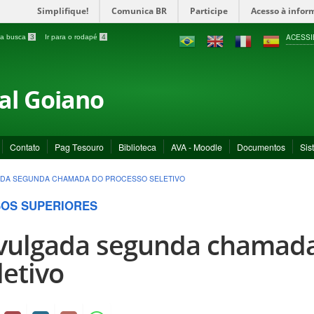
Simplifique!
Comunica BR
Participe
Acesso à infor
ACESSI
a a busca
3
Ir para o rodapé
4
ral Goiano
Contato
Pag Tesouro
Biblioteca
AVA - Moodle
Documentos
Sis
ADA SEGUNDA CHAMADA DO PROCESSO SELETIVO
OS SUPERIORES
vulgada segunda chamada
letivo