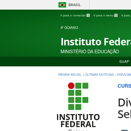
BRASIL
Ir para o conteúdo
1
Ir para o menu
2
Ir par
IF GOIANO
Instituto Fede
MINISTÉRIO DA EDUCAÇÃO
SUAP
PÁGINA INICIAL
>
ÚLTIMAS NOTÍCIAS
>
DIVULG
CURS
Di
Se