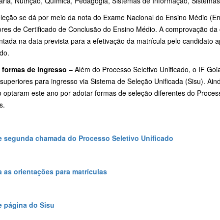
ária, Nutrição, Química, Pedagogia, Sistemas de Informação, Sistemas 
eleção se dá por meio da nota do Exame Nacional do Ensino Médio (En
ores de Certificado de Conclusão do Ensino Médio. A comprovação da
tada na data prevista para a efetivação da matrícula pelo candidato 
do.
 formas de ingresso
– Além do Processo Seletivo Unificado, o IF Goi
superiores para ingresso via Sistema de Seleção Unificada (Sisu). Ain
o optaram este ano por adotar formas de seleção diferentes do Proces
s.
 segunda chamada do Processo Seletivo Unificado
a as orientações para matrículas
 página do Sisu