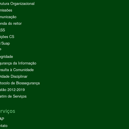
rutura Organizacional
missões
municação
nda do reitor
ASS
ições CS
I/Suap
P
egridade
urança da Informação
nsulta à Comunidade
vidade Disciplinar
tocolo de Biossegurança
stão 2012-2019
etim de Serviços
rviços
AP
ntato