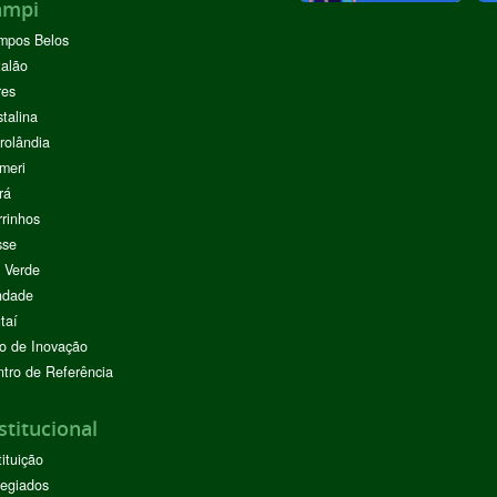
ampi
mpos Belos
alão
res
stalina
rolândia
meri
rá
rinhos
sse
 Verde
ndade
taí
o de Inovação
tro de Referência
stitucional
tituição
egiados