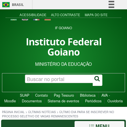
BRASIL
Simplifique!
ACESSIBILIDADE
ALTO CONTRASTE
MAPA DO SITE
Comunica BR
IF GOIANO
Participe
Instituto Federal
Acesso à informação
Goiano
Legislação
Canais
MINISTÉRIO DA EDUCAÇÃO
SUAP
Contato
Pag Tesouro
Biblioteca
AVA -
Moodle
Documentos
Sistema de eventos
Periódicos
Ouvidoria
PÁGINA INICIAL
>
ÚLTIMAS NOTÍCIAS
>
ÚLTIMO DIA PARA SE INSCREVER NO
PROCESSO SELETIVO DE VAGAS REMANESCENTES
MENU