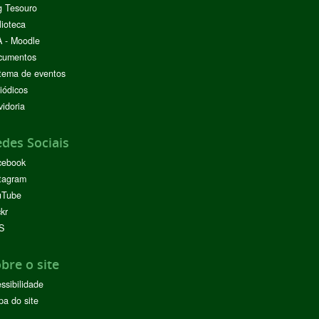
g Tesouro
lioteca
 - Moodle
cumentos
tema de eventos
iódicos
idoria
des Sociais
cebook
tagram
uTube
ckr
S
bre o site
ssibilidade
a do site