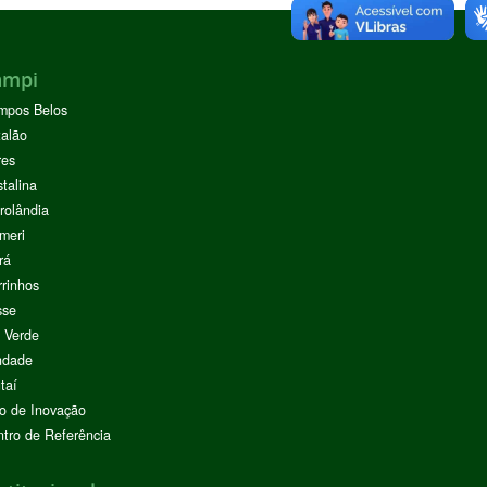
ampi
mpos Belos
alão
res
stalina
rolândia
meri
rá
rinhos
sse
 Verde
ndade
taí
o de Inovação
tro de Referência