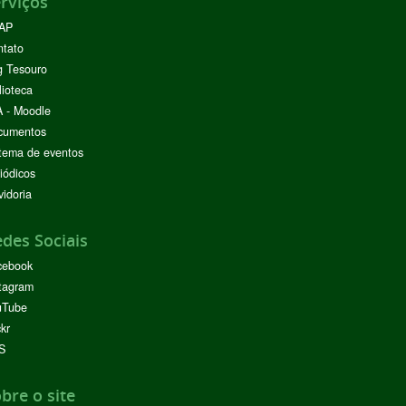
rviços
AP
ntato
g Tesouro
lioteca
 - Moodle
cumentos
tema de eventos
iódicos
idoria
des Sociais
cebook
tagram
uTube
ckr
S
bre o site