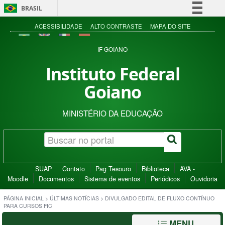
BRASIL
Simplifique!
ACESSIBILIDADE
ALTO CONTRASTE
MAPA DO SITE
Comunica BR
IF GOIANO
Participe
Instituto Federal
Acesso à informação
Goiano
Legislação
Canais
MINISTÉRIO DA EDUCAÇÃO
SUAP
Contato
Pag Tesouro
Biblioteca
AVA -
Moodle
Documentos
Sistema de eventos
Periódicos
Ouvidoria
PÁGINA INICIAL
>
ÚLTIMAS NOTÍCIAS
>
DIVULGADO EDITAL DE FLUXO CONTÍNUO
PARA CURSOS FIC
MENU