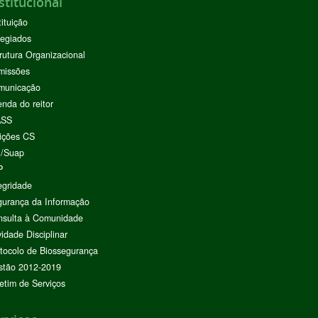
stitucional
tituição
egiados
rutura Organizacional
missões
municação
nda do reitor
ASS
ições CS
I/Suap
P
egridade
urança da Informação
nsulta à Comunidade
vidade Disciplinar
tocolo de Biossegurança
stão 2012-2019
etim de Serviços