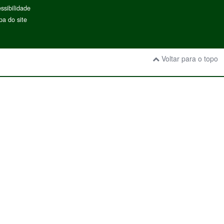
ssibilidade
a do site
Voltar para o topo