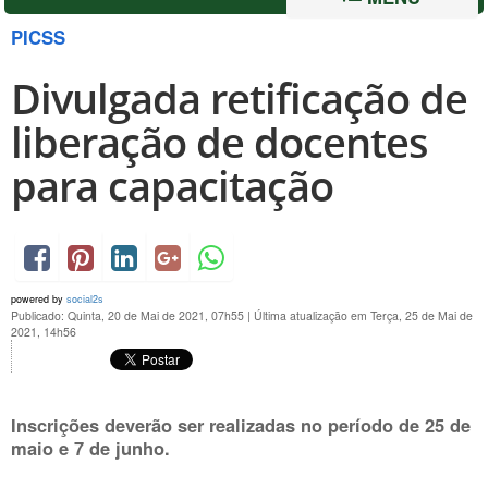
PICSS
Divulgada retificação de
liberação de docentes
para capacitação
powered by
social2s
Publicado: Quinta, 20 de Mai de 2021, 07h55
|
Última atualização em Terça, 25 de Mai de
2021, 14h56
Inscrições deverão ser realizadas no período de
25 de
mai
o e
7 de junho
.