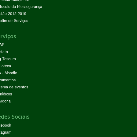
tocolo de Biossegurança
stão 2012-2019
etim de Serviços
rviços
AP
ntato
g Tesouro
lioteca
 - Moodle
cumentos
tema de eventos
iódicos
idoria
des Sociais
cebook
tagram