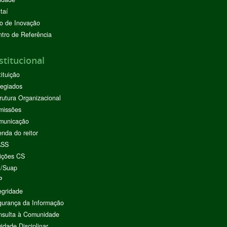
taí
o de Inovação
tro de Referência
stitucional
tituição
egiados
rutura Organizacional
missões
municação
nda do reitor
ASS
ições CS
I/Suap
P
egridade
urança da Informação
nsulta à Comunidade
vidade Disciplinar