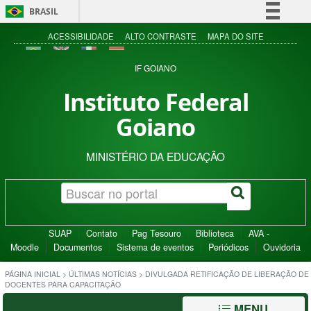
BRASIL
Simplifique!
ACESSIBILIDADE
ALTO CONTRASTE
MAPA DO SITE
Comunica BR
IF GOIANO
Participe
Instituto Federal
Acesso à informação
Goiano
Legislação
Canais
MINISTÉRIO DA EDUCAÇÃO
SUAP
Contato
Pag Tesouro
Biblioteca
AVA -
Moodle
Documentos
Sistema de eventos
Periódicos
Ouvidoria
PÁGINA INICIAL
>
ÚLTIMAS NOTÍCIAS
>
DIVULGADA RETIFICAÇÃO DE LIBERAÇÃO DE
DOCENTES PARA CAPACITAÇÃO
MENU