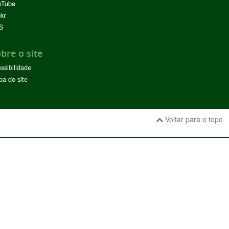
uTube
ckr
S
bre o site
ssibilidade
a do site
Voltar para o topo