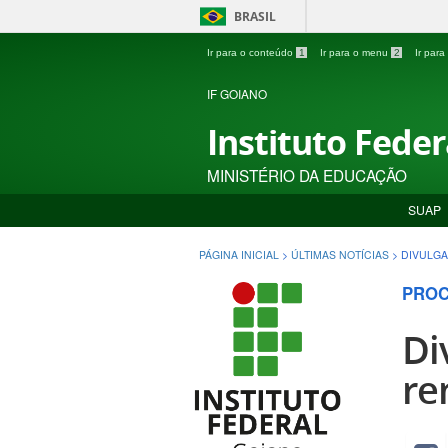
BRASIL
Ir para o conteúdo
1
Ir para o menu
2
Ir par
IF GOIANO
Instituto Fede
MINISTÉRIO DA EDUCAÇÃO
SUAP
PÁGINA INICIAL
>
ÚLTIMAS NOTÍCIAS
>
DIVULGA
PROC
Di
re