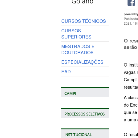
powered b
Publicado
CURSOS TÉCNICOS
2021, 16
CURSOS
SUPERIORES
O res
MESTRADOS E
serão
DOUTORADOS
ESPECIALIZAÇÕES
O Insti
EAD
vagas r
Campi C
resulta
CAMPI
A clas
do Ene
que se
PROCESSOS SELETIVOS
a uma 
O resul
INSTITUCIONAL