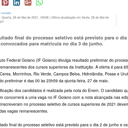
y
social2s
: Quarta, 26 de Mai de 2021, 16h58
|
Última atualização em Sexta, 28 de Mai de
h07
ultado final do processo seletivo está previsto para o di
 convocados para matrícula no dia 3 de junho.
tuto Federal Goiano (IF Goiano) divulga resultado preliminar do proce
emanescentes dos cursos superiores da Instituição. A oferta é para 65
eres, Morrinhos, Rio Verde, Campos Belos, Hidrolândia, Posse e Uruta
do preliminar é das 00 às 23h59 da qiunta-feira, 27 de maio.
sificação dos candidatos é realizada pela nota do Enem. O candidato q
m concorrerá a uma vaga no IF Goiano com a nota alcançada nas edi
 inscreveram no processo seletivo de cursos superiores de 2021 devem
das vagas remanescentes.
tado final do processo seletivo está previsto para o dia 2 de junho e