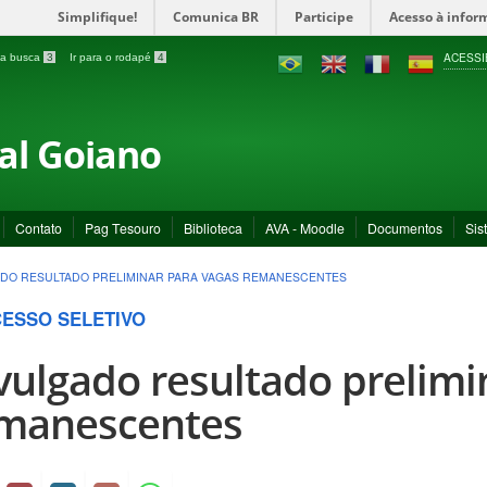
Simplifique!
Comunica BR
Participe
Acesso à infor
ACESSI
a a busca
3
Ir para o rodapé
4
ral Goiano
Contato
Pag Tesouro
Biblioteca
AVA - Moodle
Documentos
Sis
DO RESULTADO PRELIMINAR PARA VAGAS REMANESCENTES
ESSO SELETIVO
vulgado resultado prelimi
manescentes