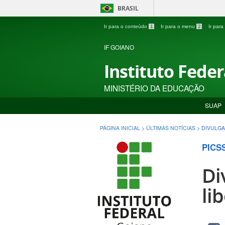
BRASIL
Ir para o conteúdo
1
Ir para o menu
2
Ir par
IF GOIANO
Instituto Fede
MINISTÉRIO DA EDUCAÇÃO
SUAP
PÁGINA INICIAL
>
ÚLTIMAS NOTÍCIAS
>
DIVULGA
PICS
Di
li