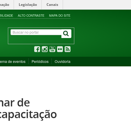
mação
Legislação
Canais
BILIDADE
ALTO CONTRASTE
MAPA DO SITE
tema de eventos
Periódicos
Ouvidoria
nar de
capacitação