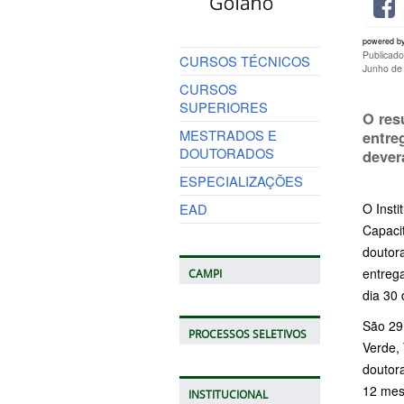
powered b
Publicado
CURSOS TÉCNICOS
Junho de
CURSOS
SUPERIORES
O res
MESTRADOS E
entre
DOUTORADOS
dever
ESPECIALIZAÇÕES
EAD
O Insti
Capaci
doutor
entreg
CAMPI
dia 30
São 29 
PROCESSOS SELETIVOS
Verde, 
doutor
12 mes
INSTITUCIONAL