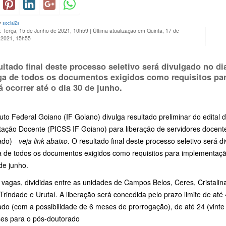
y
social2s
: Terça, 15 de Junho de 2021, 10h59
|
Última atualização em Quinta, 17 de
 2021, 15h55
ultado final deste processo seletivo será divulgado no di
ga de todos os documentos exigidos como requisitos pa
á ocorrer até o dia 30 de junho.
tuto Federal Goiano (IF Goiano) divulga resultado preliminar do edital 
tação Docente (PICSS IF Goiano) para liberação de servidores docent
ado) -
veja link abaixo
. O resultado final deste processo seletivo será 
a de todos os documentos exigidos como requisitos para implementação
 de junho.
vagas, divididas entre as unidades de Campos Belos, Ceres, Cristalina
Trindade e Urutaí. A liberação será concedida pelo prazo limite de até
ado (com a possibilidade de 6 meses de prorrogação), de até 24 (vinte
es para o pós-doutorado