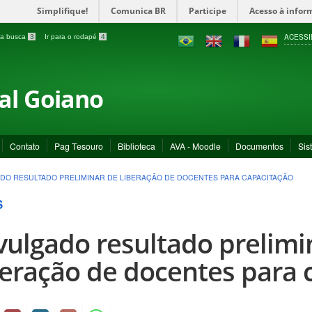
Simplifique!
Comunica BR
Participe
Acesso à infor
ACESSI
a a busca
3
Ir para o rodapé
4
ral Goiano
Contato
Pag Tesouro
Biblioteca
AVA - Moodle
Documentos
Sis
DO RESULTADO PRELIMINAR DE LIBERAÇÃO DE DOCENTES PARA CAPACITAÇÃO
S
vulgado resultado prelimi
beração de docentes para 