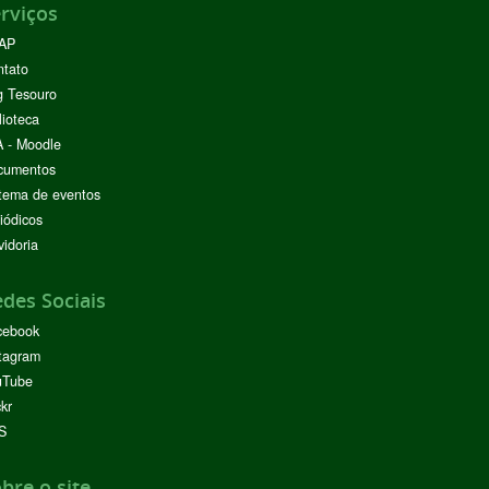
rviços
AP
ntato
g Tesouro
lioteca
 - Moodle
cumentos
tema de eventos
iódicos
idoria
des Sociais
cebook
tagram
uTube
ckr
S
bre o site