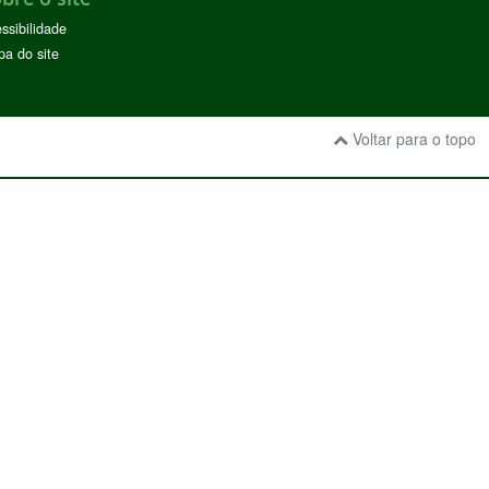
ssibilidade
a do site
Voltar para o topo