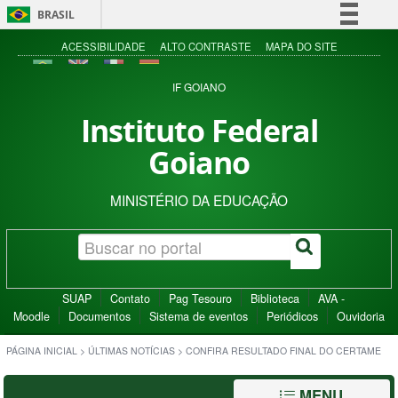
BRASIL
Simplifique!
ACESSIBILIDADE
ALTO CONTRASTE
MAPA DO SITE
Comunica BR
IF GOIANO
Participe
Instituto Federal
Acesso à informação
Goiano
Legislação
Canais
MINISTÉRIO DA EDUCAÇÃO
SUAP
Contato
Pag Tesouro
Biblioteca
AVA -
Moodle
Documentos
Sistema de eventos
Periódicos
Ouvidoria
PÁGINA INICIAL
>
ÚLTIMAS NOTÍCIAS
>
CONFIRA RESULTADO FINAL DO CERTAME
MENU