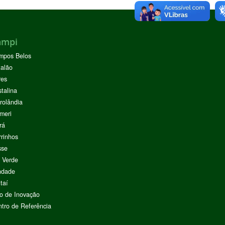
ampi
mpos Belos
alão
res
stalina
rolândia
meri
rá
rinhos
sse
 Verde
ndade
taí
o de Inovação
tro de Referência