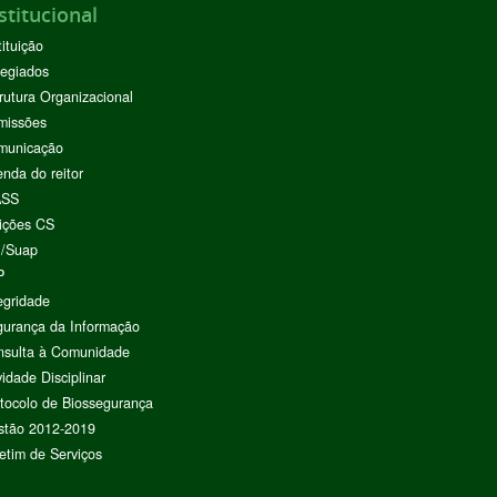
stitucional
tituição
egiados
rutura Organizacional
missões
municação
nda do reitor
ASS
ições CS
I/Suap
P
egridade
urança da Informação
nsulta à Comunidade
vidade Disciplinar
tocolo de Biossegurança
stão 2012-2019
etim de Serviços