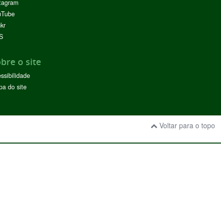
tagram
uTube
ckr
S
bre o site
ssibilidade
a do site
Voltar para o topo