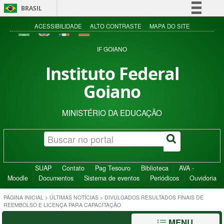
BRASIL
Simplifique!
ACESSIBILIDADE
ALTO CONTRASTE
MAPA DO SITE
Comunica BR
IF GOIANO
Participe
Instituto Federal
Acesso à informação
Goiano
Legislação
Canais
MINISTÉRIO DA EDUCAÇÃO
SUAP
Contato
Pag Tesouro
Biblioteca
AVA -
Moodle
Documentos
Sistema de eventos
Periódicos
Ouvidoria
PÁGINA INICIAL
>
ÚLTIMAS NOTÍCIAS
>
DIVULGADOS RESULTADOS FINAIS DE
REEMBOLSO E LICENÇA PARA CAPACITAÇÃO
MENU