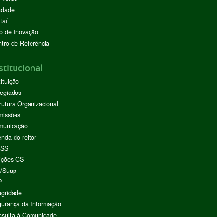
ndade
taí
o de Inovação
tro de Referência
stitucional
tituição
egiados
rutura Organizacional
missões
municação
nda do reitor
ASS
ições CS
I/Suap
P
egridade
urança da Informação
nsulta à Comunidade