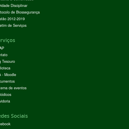
vidade Disciplinar
tocolo de Biossegurança
stão 2012-2019
etim de Serviços
rviços
AP
ntato
g Tesouro
lioteca
 - Moodle
cumentos
tema de eventos
iódicos
idoria
des Sociais
cebook