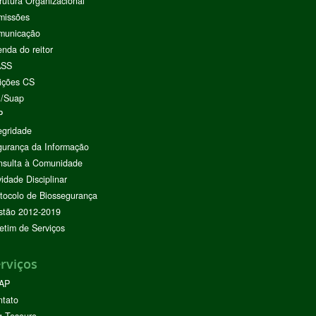
rutura Organizacional
missões
municação
nda do reitor
ASS
ições CS
I/Suap
P
egridade
urança da Informação
nsulta à Comunidade
vidade Disciplinar
tocolo de Biossegurança
stão 2012-2019
etim de Serviços
rviços
AP
ntato