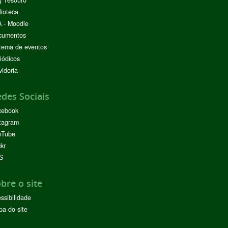
g Tesouro
lioteca
 - Moodle
cumentos
tema de eventos
iódicos
idoria
des Sociais
cebook
tagram
uTube
ckr
S
bre o site
ssibilidade
a do site