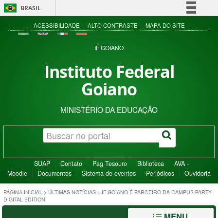
BRASIL
Simplifique!
ACESSIBILIDADE
ALTO CONTRASTE
MAPA DO SITE
Comunica BR
IF GOIANO
Participe
Instituto Federal
Acesso à informação
Goiano
Legislação
Canais
MINISTÉRIO DA EDUCAÇÃO
SUAP
Contato
Pag Tesouro
Biblioteca
AVA -
Moodle
Documentos
Sistema de eventos
Periódicos
Ouvidoria
PÁGINA INICIAL
>
ÚLTIMAS NOTÍCIAS
>
IF GOIANO É PARCEIRO DA CAMPUS PARTY
DIGITAL EDITION
MENU