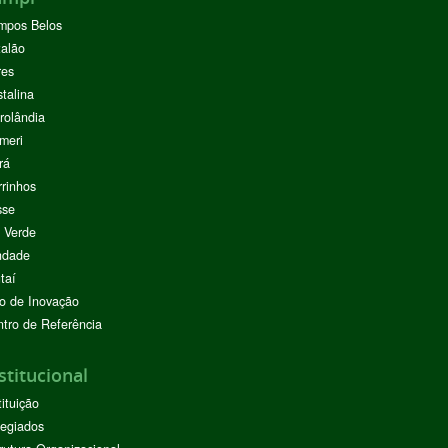
mpos Belos
alão
res
stalina
rolândia
meri
rá
rinhos
sse
 Verde
ndade
taí
o de Inovação
tro de Referência
stitucional
tituição
egiados