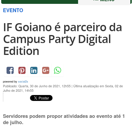
EVENTO
IF Goiano é parceiro da
Campus Party Digital
Edition
powered by
social2s
Publicado: Quarta, 30 de Junho de 2021, 12h55
|
Última atualização em Sexta, 02 de
Julho de 2021, 14h55
Servidores podem propor atividades ao evento até
1
de julho
.