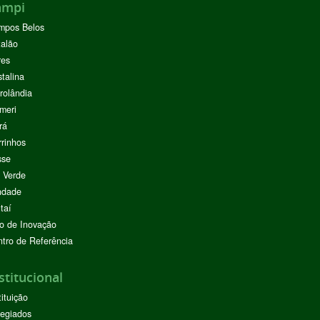
ampi
mpos Belos
alão
res
stalina
rolândia
meri
rá
rinhos
sse
 Verde
ndade
taí
o de Inovação
tro de Referência
stitucional
tituição
egiados