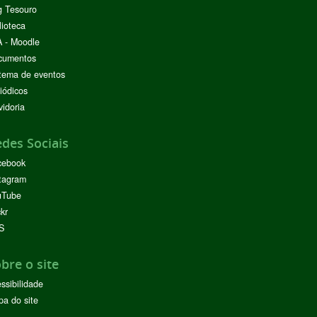
g Tesouro
lioteca
 - Moodle
cumentos
tema de eventos
iódicos
idoria
des Sociais
cebook
tagram
uTube
ckr
S
bre o site
ssibilidade
a do site