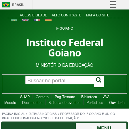
BRASIL
Simplifique!
ACESSIBILIDADE
ALTO CONTRASTE
MAPA DO SITE
Comunica BR
IF GOIANO
Participe
Instituto Federal
Acesso à informação
Goiano
Legislação
Canais
MINISTÉRIO DA EDUCAÇÃO
SUAP
Contato
Pag Tesouro
Biblioteca
AVA -
Moodle
Documentos
Sistema de eventos
Periódicos
Ouvidoria
PÁGINA INICIAL
>
ÚLTIMAS NOTÍCIAS
>
PROFESSOR DO IF GOIANO É ÚNICO
BRASILEIRO FINALISTA NO “NOBEL DA EDUCAÇÃO”
MENU