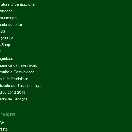
rutura Organizacional
missões
municação
nda do reitor
ASS
ições CS
I/Suap
P
egridade
urança da Informação
nsulta à Comunidade
vidade Disciplinar
tocolo de Biossegurança
stão 2012-2019
etim de Serviços
rviços
AP
ntato