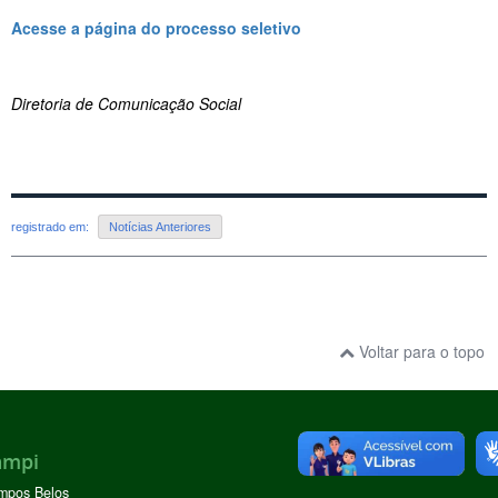
Acesse a página do processo seletivo
Diretoria de Comunicação Social
registrado em:
Notícias Anteriores
Voltar para o topo
ampi
mpos Belos