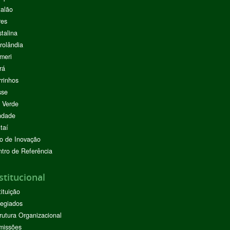
alão
res
stalina
rolândia
meri
rá
rinhos
sse
 Verde
ndade
taí
o de Inovação
tro de Referência
stitucional
tituição
egiados
rutura Organizacional
missões