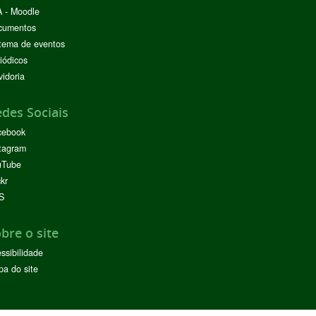
 - Moodle
cumentos
tema de eventos
iódicos
idoria
des Sociais
cebook
tagram
uTube
ckr
S
bre o site
ssibilidade
a do site