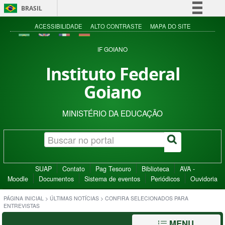
BRASIL
Simplifique!
ACESSIBILIDADE
ALTO CONTRASTE
MAPA DO SITE
Comunica BR
IF GOIANO
Participe
Instituto Federal
Acesso à informação
Goiano
Legislação
Canais
MINISTÉRIO DA EDUCAÇÃO
SUAP
Contato
Pag Tesouro
Biblioteca
AVA -
Moodle
Documentos
Sistema de eventos
Periódicos
Ouvidoria
PÁGINA INICIAL
>
ÚLTIMAS NOTÍCIAS
>
CONFIRA SELECIONADOS PARA
ENTREVISTAS
MENU