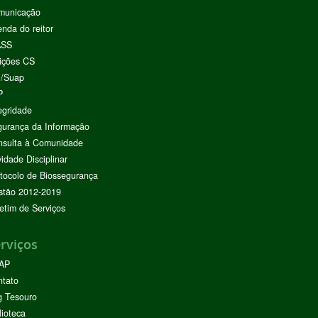
municação
nda do reitor
ASS
ições CS
I/Suap
P
egridade
urança da Informação
nsulta à Comunidade
vidade Disciplinar
tocolo de Biossegurança
stão 2012-2019
etim de Serviços
rviços
AP
ntato
g Tesouro
lioteca